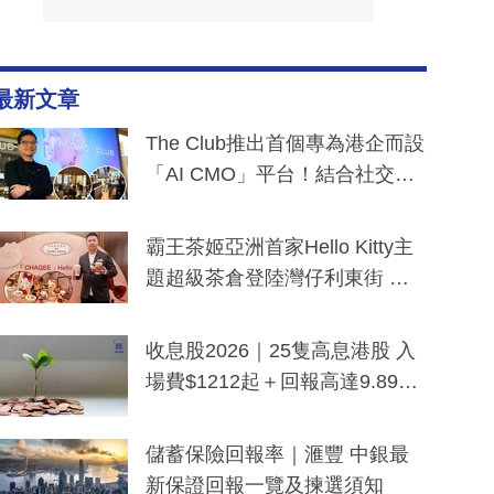
最新文章
The Club推出首個專為港企而設
「AI CMO」平台！結合社交聆
聽與廣東話大模型 助中小企數
分鐘生成「貼地」宣傳短片
霸王茶姬亞洲首家Hello Kitty主
題超級茶倉登陸灣仔利東街 推
出首創「伯爵紅茶色」Hello Kitt
y及香港限定特調系列
收息股2026｜25隻高息港股 入
場費$1212起＋回報高達9.89
厘！持續更新
儲蓄保險回報率｜滙豐 中銀最
新保證回報一覽及揀選須知