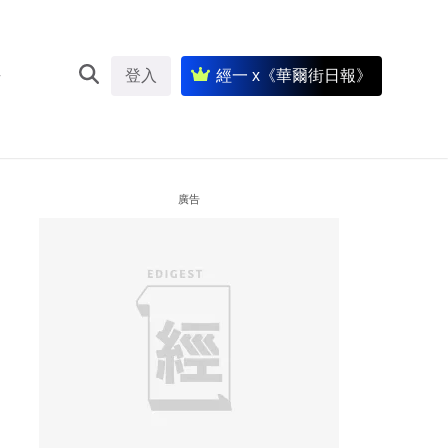
登入
經一 x《華爾街日報》
廣告