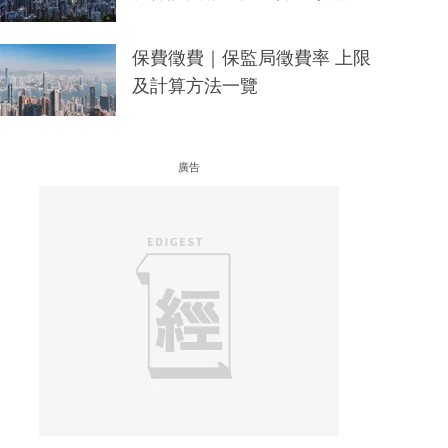
保費徵費｜保監局徵費率 上限
及計算方法一覽
廣告