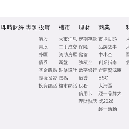
即時財經
專題
投資
樓市
理財
商業
港股
大市消息
定期存款
市場動態
美股
二手成交
保險
品牌故事
外匯
資助房屋
儲蓄
中小企
債券
新盤
強積金
創業指南
基金觀點
裝修設計
數字銀行
營商資源庫
虛擬投資
按揭
借貸
ESG
投資熱話
樓市熱話
稅務
大灣區
信用卡
經一品牌大
理財熱話
獎2026
經一活動