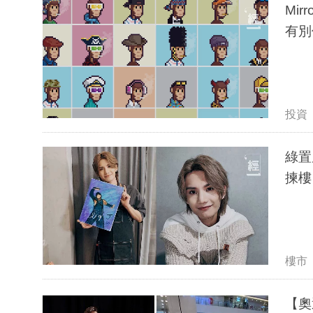
Mi
有別
投資
綠置
揀樓
樓市
【奧