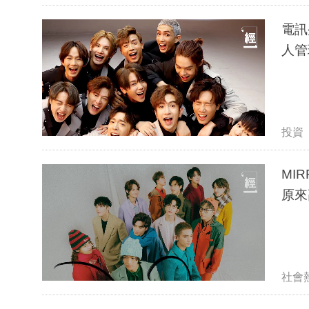
電訊
人管
投資
MI
原來
社會