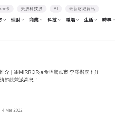
mon卡
美股科技股
AI
最新財經資訊
市
理財
商業
科技
職場
生活
時事
推介｜跟MIRROR搵食唔驚跌市 李澤楷旗下孖
績超靚兼派高息！
4 Mar 2022