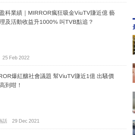
盈科業績｜MIRROR瘋狂吸金ViuTV賺近億 藝
理及活動收益升1000% 叫TVB點追？
25 Feb 2022
RROR爆紅釀社會議題 幫ViuTV賺近1億 出騷價
高到咁！
熱話
29 Dec 2021