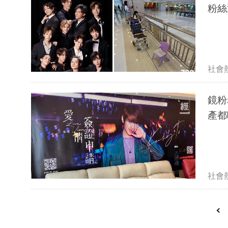
粉絲
社會
鏡粉
產都
社會