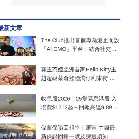
最新文章
The Club推出首個專為港企而設
「AI CMO」平台！結合社交聆
聽與廣東話大模型 助中小企數
分鐘生成「貼地」宣傳短片
霸王茶姬亞洲首家Hello Kitty主
題超級茶倉登陸灣仔利東街 推
出首創「伯爵紅茶色」Hello Kitt
y及香港限定特調系列
收息股2026｜25隻高息港股 入
場費$1212起＋回報高達9.89
厘！持續更新
儲蓄保險回報率｜滙豐 中銀最
新保證回報一覽及揀選須知