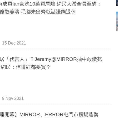
rror成員Ian豪洗10萬買馬騮 網民大讚全員至醒：
傻散姜濤 毛都未出齊就話賺夠退休
15 Dec 2021
居「代言人」？Jeremy@MIRROR抽中啟鑽苑
 網民：佢咁紅都要買？
9 Nov 2021
運開幕】MIRROR、ERROR屯門市廣場造勢