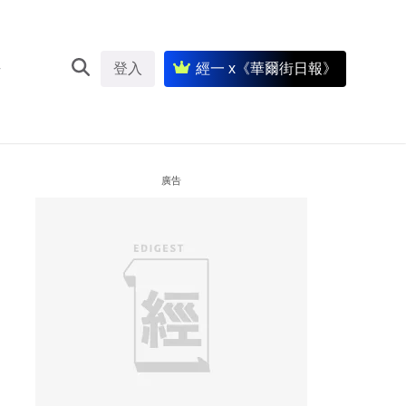
登入
經一 x《華爾街日報》
廣告