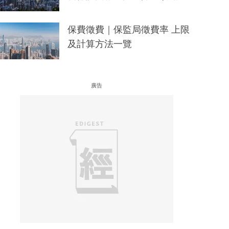
保費徵費｜保監局徵費率 上限
及計算方法一覽
廣告