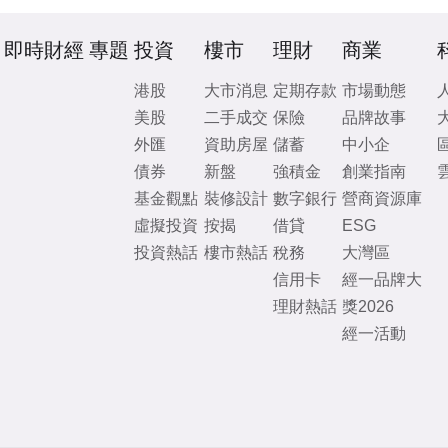
即時財經
專題
投資
樓市
理財
商業
港股
大市消息
定期存款
市場動態
美股
二手成交
保險
品牌故事
外匯
資助房屋
儲蓄
中小企
債券
新盤
強積金
創業指南
基金觀點
裝修設計
數字銀行
營商資源庫
虛擬投資
按揭
借貸
ESG
投資熱話
樓市熱話
稅務
大灣區
信用卡
經一品牌大
理財熱話
獎2026
經一活動