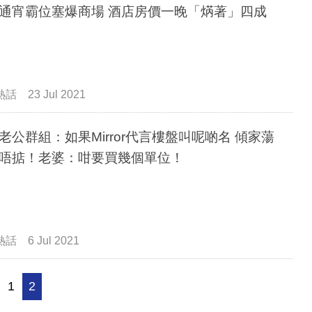
通宵霸位塞爆商場 酒店房價一晚「焫著」四成
熱話
23 Jul 2021
老公群組：如果Mirror代言樓盤叫呢啲名 傾家蕩
唔掂！老婆：咁要買幾個單位！
熱話
6 Jul 2021
1
2