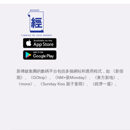
新傳媒集團的數碼平台包括多個網站和應用程式，如
《新假
期》
、
《GOtrip》
、
《NM+新Monday》
、
《東方新地》
、
《more》
、
《Sunday Kiss 親子童萌》
、
《經濟一週》
。