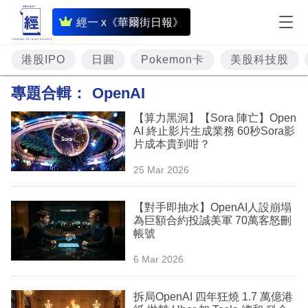
即
經一 x《華爾街日報》
時
財
港股IPO
日圓
Pokemon卡
美股科技股
經
專題合輯：
OpenAI
專
【算力黑洞】【Sora 陣亡】Open
題
AI 終止影片生成業務 60秒Sora影
片成本貴到咁？
投
25 Mar 2026
資
樓
【對手即抽水】OpenAI人設崩塌
為巨額合約投誠美軍 70萬客怒刪
市
帳號
理
6 Mar 2026
財
拆局OpenAI 四年狂燒 1.7 萬億港
商