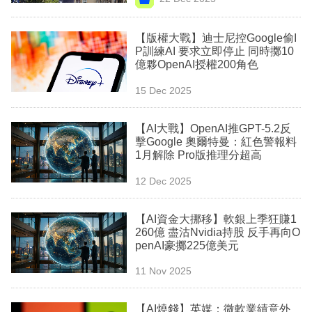
專
區
【版權大戰】迪士尼控Google偷I
P訓練AI 要求立即停止 同時擲10
億夥OpenAI授權200角色
15 Dec 2025
【AI大戰】OpenAI推GPT-5.2反
擊Google 奧爾特曼：紅色警報料
1月解除 Pro版推理分超高
12 Dec 2025
【AI資金大挪移】軟銀上季狂賺1
260億 盡沽Nvidia持股 反手再向O
penAI豪擲225億美元
11 Nov 2025
【AI燒錢】英媒：微軟業績意外