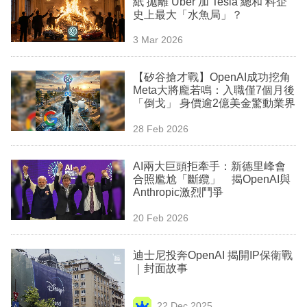
紙 拋離 Uber 加 Tesla 總和 科企
業
史上最大「水魚局」？
科
3 Mar 2026
技
【矽谷搶才戰】OpenAI成功挖角
職
Meta大將龐若鳴：入職僅7個月後
「倒戈」 身價逾2億美金驚動業界
場
28 Feb 2026
生
活
AI兩大巨頭拒牽手：新德里峰會
合照尷尬「斷纜」 揭OpenAI與
時
Anthropic激烈鬥爭
事
20 Feb 2026
專
欄
迪士尼投奔OpenAI 揭開IP保衛戰
｜封面故事
訂
閱
22 Dec 2025