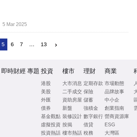
5 Mar 2025
5
6
7
…
13
即時財經
專題
投資
樓市
理財
商業
港股
大市消息
定期存款
市場動態
美股
二手成交
保險
品牌故事
外匯
資助房屋
儲蓄
中小企
債券
新盤
強積金
創業指南
基金觀點
裝修設計
數字銀行
營商資源庫
虛擬投資
按揭
借貸
ESG
投資熱話
樓市熱話
稅務
大灣區