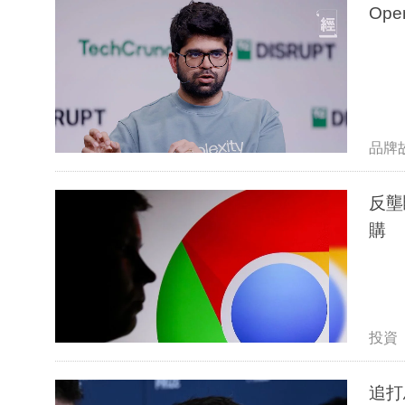
Ope
品牌
反壟
購
投資
追打