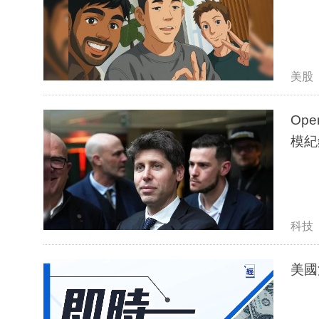
美股
Op
模紀
科技
美國