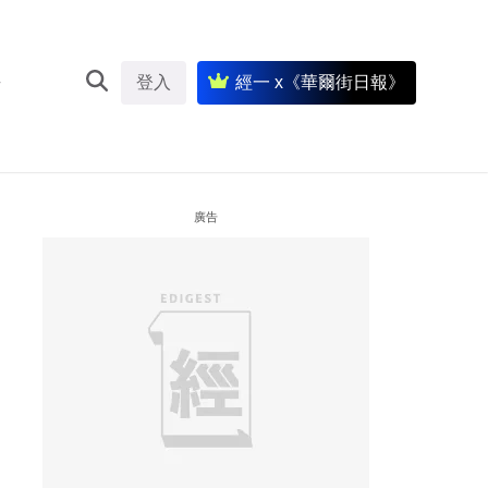
登入
經一 x《華爾街日報》
廣告