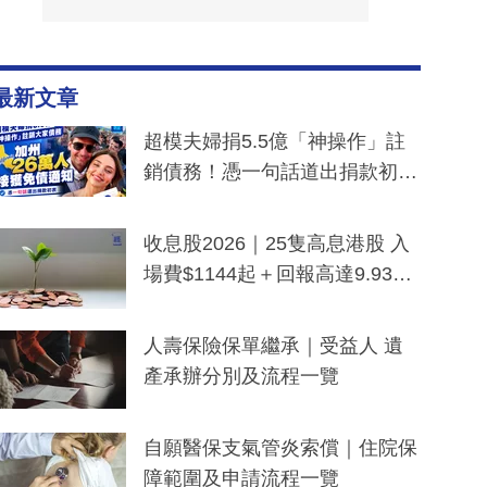
最新文章
超模夫婦捐5.5億「神操作」註
銷債務！憑一句話道出捐款初
衷：加州26萬人接獲免債通知、
一度被誤當詐騙手段
收息股2026｜25隻高息港股 入
場費$1144起＋回報高達9.93
厘！持續更新
人壽保險保單繼承｜受益人 遺
產承辦分別及流程一覽
自願醫保支氣管炎索償｜住院保
障範圍及申請流程一覽