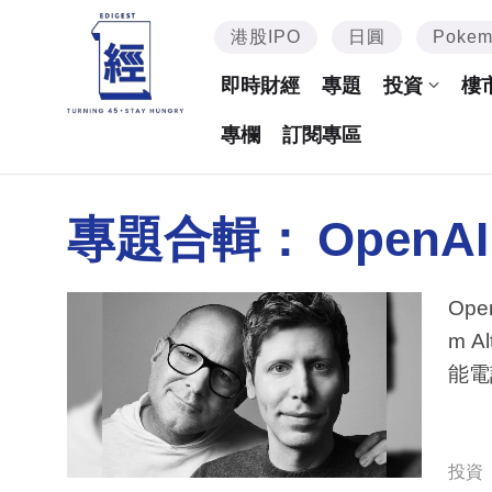
港股IPO
日圓
Poke
即時財經
專題
投資
樓
專欄
訂閱專區
專題合輯：
OpenAI
Op
m 
能電
投資