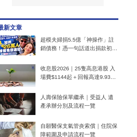
最新文章
超模夫婦捐5.5億「神操作」註
銷債務！憑一句話道出捐款初
衷：加州26萬人接獲免債通知、
一度被誤當詐騙手段
收息股2026｜25隻高息港股 入
場費$1144起＋回報高達9.93
厘！持續更新
人壽保險保單繼承｜受益人 遺
產承辦分別及流程一覽
自願醫保支氣管炎索償｜住院保
障範圍及申請流程一覽