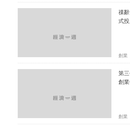
祼辭
式投產 
創業
第三
創業個
創業