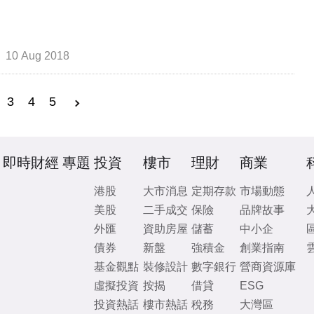
10 Aug 2018
3
4
5
即時財經
專題
投資
樓市
理財
商業
港股
大市消息
定期存款
市場動態
美股
二手成交
保險
品牌故事
外匯
資助房屋
儲蓄
中小企
債券
新盤
強積金
創業指南
基金觀點
裝修設計
數字銀行
營商資源庫
虛擬投資
按揭
借貸
ESG
投資熱話
樓市熱話
稅務
大灣區