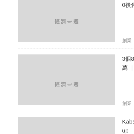
0後創
創業
3個8
萬 ｜
創業
Kab
up