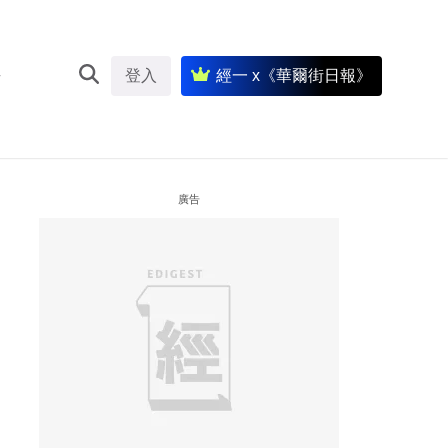
登入
經一 x《華爾街日報》
廣告