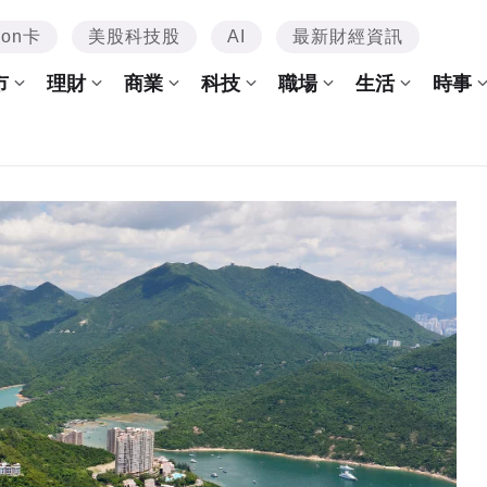
mon卡
美股科技股
AI
最新財經資訊
市
理財
商業
科技
職場
生活
時事