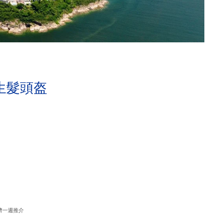
生髮頭盔
濟一週推介