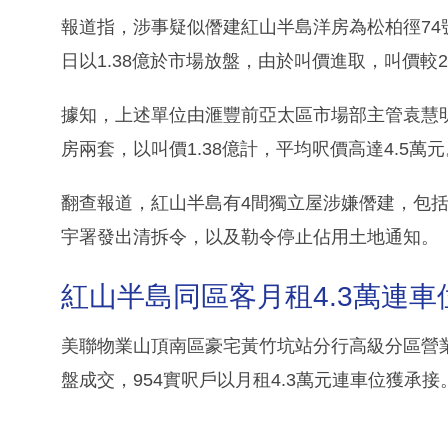
報道指，涉事疑似僭建紅山半島洋房為松柏徑74號
日以1.38億於市場放盤，由於叫價進取，叫價較20
據知，上述單位由滙豐前亞太區市場部主管袁慧明
房兩套，以叫價1.38億計，平均呎價高達4.5萬元
翻查報道，紅山半島有4間獨立屋涉嫌僭建，包括第
宇署發出清拆令，以及勒令停止佔用土地通知。
紅山半島同區客月租4.3萬連車
美聯物業山頂南區豪宅黃竹坑站分行高級分區營
盤成交，954實呎戶以月租4.3萬元連車位獲承接