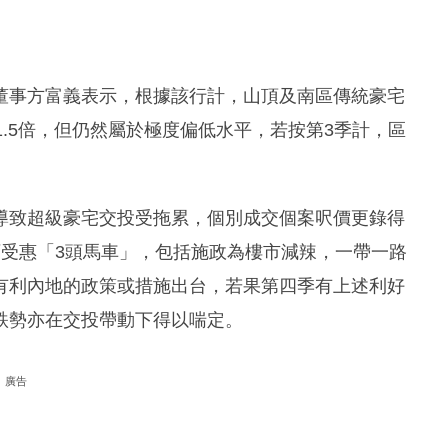
董事方富義表示，根據該行計，山頂及南區傳統豪宅
1.5倍，但仍然屬於極度偏低水平，若按第3季計，區
導致超級豪宅交投受拖累，個別成交個案呎價更錄得
可受惠「3頭馬車」，包括施政為樓市減辣，一帶一路
有利內地的政策或措施出台，若果第四季有上述利好
跌勢亦在交投帶動下得以喘定。
廣告