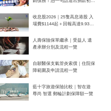
銷債務！憑一句話道出捐款初
衷：加州26萬人接獲免債通知、
一度被誤當詐騙手段
收息股2026｜25隻高息港股 入
場費$1144起＋回報高達9.93
厘！持續更新
人壽保險保單繼承｜受益人 遺
產承辦分別及流程一覽
自願醫保支氣管炎索償｜住院保
障範圍及申請流程一覽
藍十字旅遊保險比較｜智在遊
尊尚 智選 郵輪計劃保障額一覽