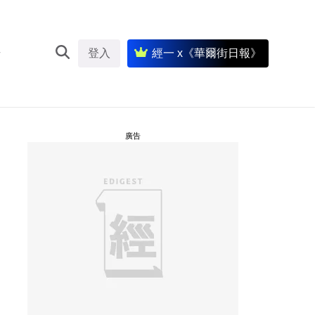
登入
經一 x《華爾街日報》
廣告