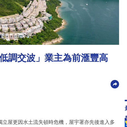
低調交波」業主為前滙豐高
獨立屋更因水土流失頓時危機，屋宇署亦先後進入多