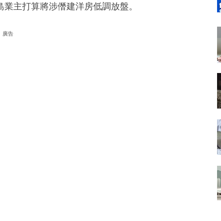
島業主打算將涉僭建洋房低調放盤。
廣告