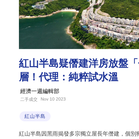
紅山半島疑僭建洋房放盤「
層！代理：純粹試水溫
經濟一週編輯部
Nov 10 2023
二手成交
紅山半島
紅山半島因黑雨揭發多宗獨立屋長年僭建，個別