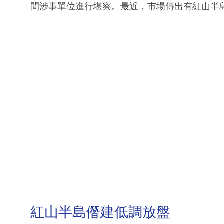
間涉事單位進行堪察。最近，市場傳出有紅山半
紅山半島僭建低調放盤