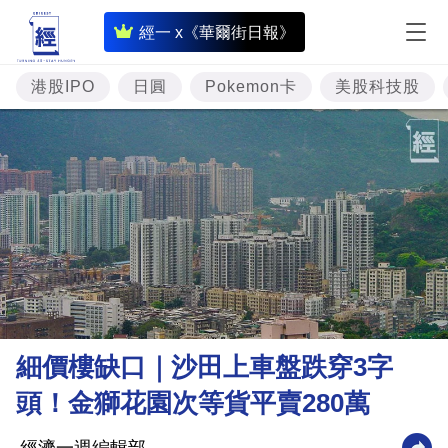
即
經一 x《華爾街日報》
時
財
港股IPO
日圓
Pokemon卡
美股科技股
經
專
題
投
資
樓
市
理
細價樓缺口｜沙田上車盤跌穿3字
財
頭！金獅花園次等貨平賣280萬
商
業