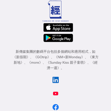
新傳媒集團的數碼平台包括多個網站和應用程式，如
《新假期》
、
《GOtrip》
、
《NM+新Monday》
、
《東方
新地》
、
《more》
、
《Sunday Kiss 親子童萌》
、
《經
濟一週》
。