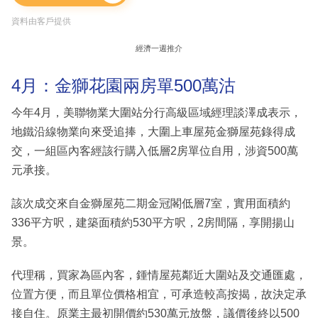
資料由客戶提供
經濟一週推介
4月：金獅花園兩房單500萬沽
今年4月，美聯物業大圍站分行高級區域經理談澤成表示，
地鐵沿線物業向來受追捧，大圍上車屋苑金獅屋苑錄得成
交，一組區內客經該行購入低層2房單位自用，涉資500萬
元承接。
該次成交來自金獅屋苑二期金冠閣低層7室，實用面積約
336平方呎，建築面積約530平方呎，2房間隔，享開揚山
景。
代理稱，買家為區內客，鍾情屋苑鄰近大圍站及交通匯處，
位置方便，而且單位價格相宜，可承造較高按揭，故決定承
接自住。原業主最初開價約530萬元放盤，議價後終以500