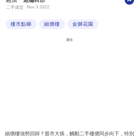
經濟一週編輯部
Nov 3 2022
二手成交
科
技
樓市點睇
細價樓
金獅花園
職
場
廣告
生
活
時
事
專
欄
訂
閱
專
細價樓強勢回歸？股市大插，觸動二手樓價同步向下，特別
區