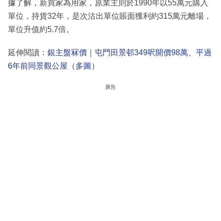
據了解，新買家為用家，原業主則於1990年以55萬元購入
單位，持貨32年，是次沽出單位賬面獲利約315萬元離場，
單位升值約5.7倍。
延伸閱讀：
銀主盤冧價｜屯門田景邨349呎開價98萬、平過
6年前同景觀公屋（多圖）
廣告