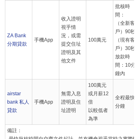
批核時
間：
收入證明
（全新客
視乎情
戶）90秒
ZA Bank
況，或需
手機App
100萬元
（現有客
分期貸款
提交住址
戶）30秒
證明及其
放款時
他文件
間：10分
鐘內
100萬元
airstar
無需入息
或月薪12
全程最快5
bank 私人
手機App
證明及住
倍
分鐘
貸款
址證明
以較低者
為準
備註：
-最快批核時間自交齊文件起計，並有機會視乎當時之實際情