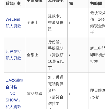
申請途徑
文件要求
貸款計劃
額
數時間
最快1秒報
提款卡、
WeLend
價，14分
全網上
香港身份
/
私人貸款
鐘現金到
證
手
身份證、
手提電話
網上申請
邦民即批
全網上
（貸款額
/
即時初步
私人貸款
10萬元以
批核
下）
無，透過
UA亞洲聯
電話提供
合財務
資料
即日跟進
「NO
電話熱線
/
（需符合
批核*
SHOW」
信貸要
私人貸款