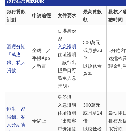
銀行易批貸款比較
銀行貸款
最高貸款
批核／過
申請途徑
文件要求
計劃
額
數時間
香港身份
證
300萬元
滙豐分期
入息證明
全網上／
或月薪23
1分鐘內快
「萬應
住址證明
手機App
倍
速批核及
錢」私人
（該行出
／致電
以較低者
現金到手
貸款
糧戶口可
為準
豁免入息
證明）
身份證
入息證明
300萬元
恒生「易
住址證明
或月薪24
最快即日
得錢」私
全網上
（出糧客
倍
批核及提
人分期貸
戶毋須提
以較低者
取貸款