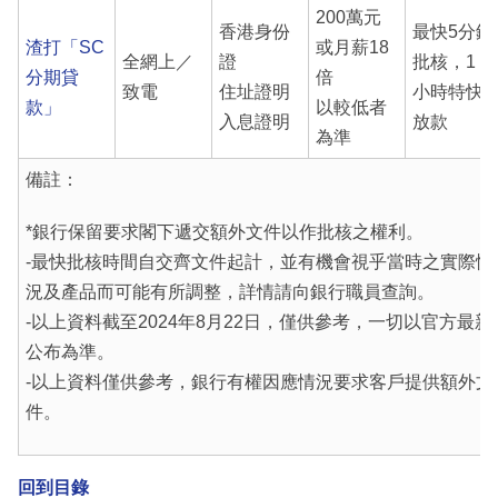
200萬元
香港身份
最快5分鐘
渣打「SC
或月薪18
全網上／
證
批核，1
分期貸
倍
致電
住址證明
小時特快
款」
以較低者
入息證明
放款
為準
備註：
*銀行保留要求閣下遞交額外文件以作批核之權利。
-最快批核時間自交齊文件起計，並有機會視乎當時之實際情
況及產品而可能有所調整，詳情請向銀行職員查詢。
-以上資料截至2024年8月22日，僅供參考，一切以官方最新
公布為準。
-以上資料僅供參考，銀行有權因應情況要求客戶提供額外文
件。
回到目錄