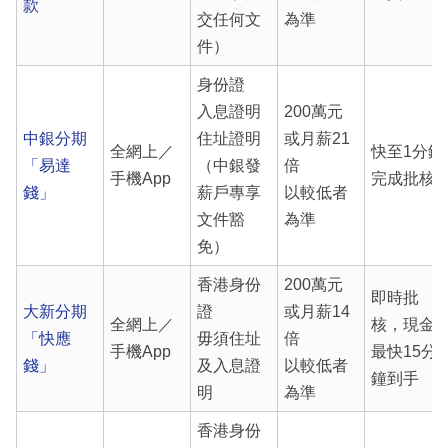
款
交任何文
為準
件）
身份證
入息證明
200萬元
中銀分期
住址證明
或月薪21
全網上／
快至1分鐘
「易達
（中銀發
倍
手機App
完成批核
錢」
薪戶專享
以較低者
文件豁
為準
免）
香港身份
200萬元
即時批
大新分期
證
或月薪14
全網上／
核，現金
「快應
毋須住址
倍
手機App
最快15分
錢」
及入息證
以較低者
鐘到手
明
為準
香港身份