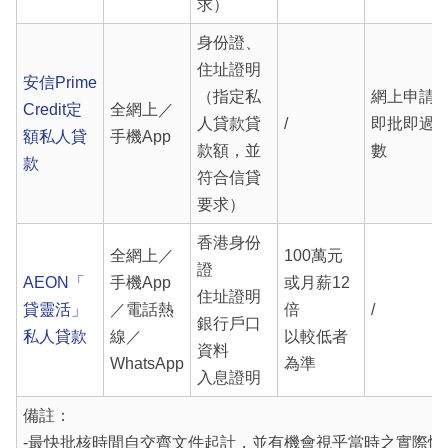
求）
身份證、
住址證明
安信Prime
（指定私
網上申請
Credit定
全網上／
人貸款貸
/
即批即過
額私人貸
手機App
款額，並
數
款
符合信貸
要求）
香港身份
全網上／
100萬元
證
AEON「
手機App
或月薪12
住址證明
貸靈活」
／電話熱
倍
/
銀行戶口
私人貸款
線／
以較低者
資料
WhatsApp
為準
入息證明
備註：
-最快批核時間自交齊文件起計，並有機會視乎當時之實際情