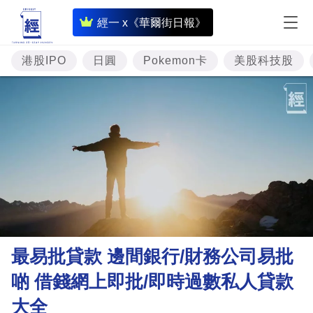
即
經一 x《華爾街日報》
時
財
港股IPO
日圓
Pokemon卡
美股科技股
經
專
題
投
資
樓
市
理
最易批貸款 邊間銀行/財務公司易批
財
啲 借錢網上即批/即時過數私人貸款
商
大全
業