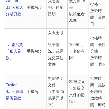
WeLab
入息證
或月薪18
批核
Bank 私人
手機App
明、住址
倍
放款時
分期貸款
證明
以較低者
間：最快1
為準
日
入息證明
批核時
livi 靈活貸
視乎情
100萬元
間：最快2
「私人貸
手機App
況，或需
（名額有
分鐘
款」
提交其他
限）
放款時
文件
間： 即時
無需證明
批核時
25萬港元
Fusion
文件
間：最快1
（無提交
Bank 循環
手機App
（申請25
分鐘內
文件的情
易借貸款
萬港元以
放款時
況下）
下）
間：即時