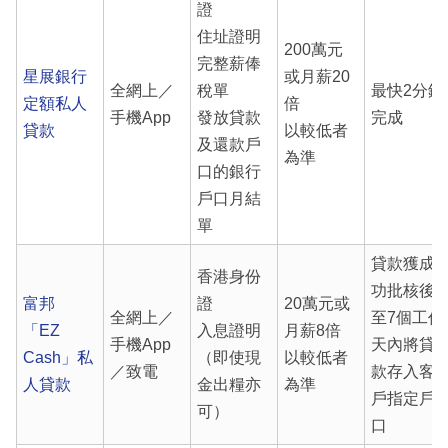
證
住址證明
200萬元
完整薪俸
星展銀行
或月薪20
全網上／
稅單
最快2分鐘
定額私人
倍
手機App
發放貸款
完成
貸款
以較低者
及還款戶
為準
口的銀行
戶口月結
單
貸款獲成
香港身份
功批核後4
富邦
證
20萬元或
全網上／
至7個工作
「EZ
入息證明
月薪8倍
手機App
天內將貸
Cash」私
（即使現
以較低者
／致電
款存入客
人貸款
金出糧亦
為準
戶指定戶
可）
口