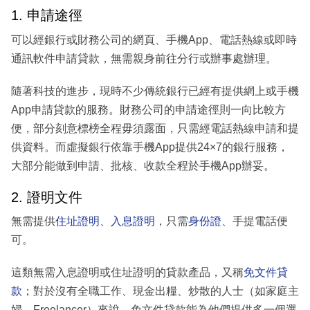
1. 申請途徑
可以經銀行或財務公司的網頁、手機App、電話熱線或即時
通訊軟件申請貸款，無需親身前往分行或辦事處辦理。
隨著科技的進步，現時不少傳統銀行已經有提供網上或手機
App申請貸款的服務。財務公司的申請途徑則一向比較方
便，部分刻意標榜全程毋須露面，只需經電話熱線申請和提
供資料。而虛擬銀行依靠手機App提供24×7的銀行服務，
大部分能做到申請、批核、收款全程於手機App辦妥。
2. 證明文件
無需提供
住址證明
、
入息證明
，只需
身份證
、手提電話便
可。
這類無需入息證明或住址證明的貸款產品，又稱
免文件貸
款
；對於沒有全職工作、現金出糧、炒散的人士（如家庭主
婦、Freelancer）來說，免文件貸款能為他們提供多一個選