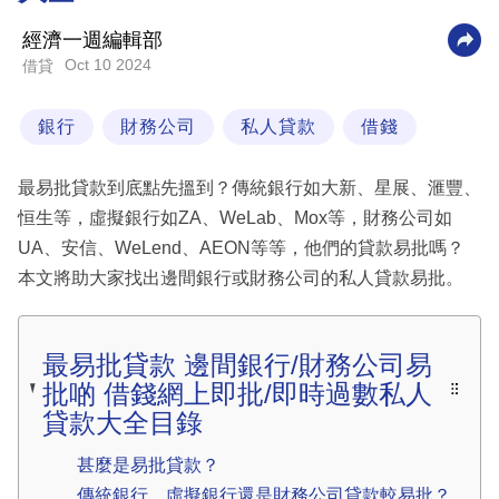
科
經濟一週編輯部
技
Oct 10 2024
借貸
職
銀行
財務公司
私人貸款
借錢
場
生
最易批貸款到底點先搵到？傳統銀行如大新、星展、滙豐、
活
恒生等，虛擬銀行如ZA、WeLab、Mox等，財務公司如
UA、安信、WeLend、AEON等等，他們的貸款易批嗎？
時
本文將助大家找出邊間銀行或財務公司的私人貸款易批。
事
專
欄
最易批貸款 邊間銀行/財務公司易
批啲 借錢網上即批/即時過數私人
訂
貸款大全目錄
閱
專
甚麼是易批貸款？
區
傳統銀行、虛擬銀行還是財務公司貸款較易批？