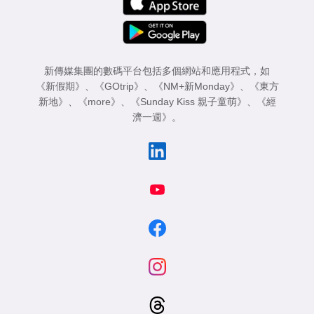
新傳媒集團的數碼平台包括多個網站和應用程式，如
《新假期》
、
《GOtrip》
、
《NM+新Monday》
、
《東方
新地》
、
《more》
、
《Sunday Kiss 親子童萌》
、
《經
濟一週》
。