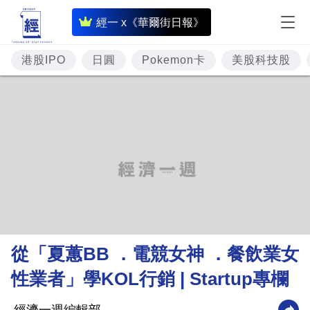
即
經一 x《華爾街日報》
時
財
港股IPO
日圓
Pokemon卡
美股科技股
經
專
題
投
資
樓
市
理
從「夏蕙BB ．電競女神 ．餐飲業女
財
性業者」學KOL行銷 | Startup專欄
商
業