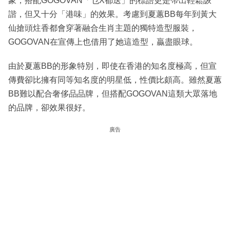
象，搭配GOGOVAN「乜X都送」的標語更是帶出輕鬆詼
諧，但又十分「港味」的效果。考慮到夏蕙BB每年到黃大
仙搶頭炷香都會穿著融合生肖主題的獨特造型服裝，
GOGOVAN在宣傳上也借用了她這造型，贏盡眼球。
由於夏蕙BB的形象特別，即使在香港的知名度極高，但宣
傳費卻比擁有同等知名度的明星低，性價比頗高。雖然夏蕙
BB難以配合奢侈品品牌，但搭配GOGOVAN這類大眾落地
的品牌，卻效果很好。
廣告