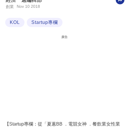
經濟一週編輯部
Nov 10 2018
創業
科
技
KOL
Startup專欄
職
場
廣告
生
活
時
事
專
欄
訂
閱
專
【Startup專欄：從「夏蕙BB ．電競女神 ．餐飲業女性業
區