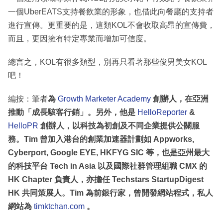
一個UberEATS支持餐飲業的形象，也借此向餐廳的支持者
進行宣傳。更重要的是，這類KOL不會收取高昂的宣傳費，
而且，更因擁有特定專業而增加可信度。
總言之，KOL有很多類型，別再只看著那些俊男美女KOL
吧！
編按：筆者
為
Growth Marketer Academy
創辦人，在亞洲
推動「成長駭客行銷」。另外，他是
HelloReporter
&
HelloPR
創辦人，以科技為初創及不同企業提供公關服
務。Tim 曾加入港台的創業加速器計劃如 Appworks,
Cyberport, Google EYE, HKFYG SIC 等，也是亞州最大
的科技平台 Tech in Asia 以及國際社群管理組職 CMX 的
HK Chapter 負責人，亦擔任 Techstars StartupDigest
HK 共同策展人。Tim 為前銀行家，曾開發網站程式，
私人
網站為
timktchan.com
。