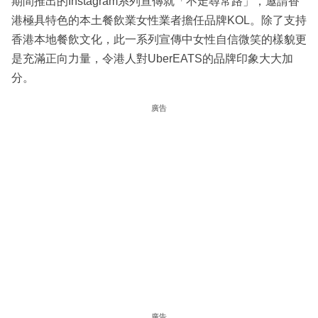
期間推出的Instagram系列宣傳就「不走尋常路」，邀請香
港極具特色的本土餐飲業女性業者擔任品牌KOL。除了支持
香港本地餐飲文化，此一系列宣傳中女性自信微笑的樣貌更
是充滿正向力量，令港人對UberEATS的品牌印象大大加
分。
廣告
廣告