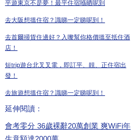
平遊東京不是夢！最平住宿喺晒呢到
去大阪想搵住宿？識睇一定睇呢到！
去首爾掃貨住邊好？入嚟幫你格價搵至抵住酒
店！
短trip遊台北叉叉電，即訂平、靚、正住宿出
發！
去旅遊想搵住宿？識睇一定睇呢到！
延伸閱讀：
會考零分 36歲裸辭20萬創業 爽WiFi年
生意額達2000萬