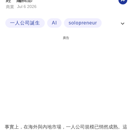
經一編輯部
Jul 6 2026
商業
科
技
一人公司誕生
AI
solopreneur
職
global
場
廣告
生
活
時
事
專
欄
訂
閱
專
事實上，在海外與內地市場，一人公司規模已悄然成熟。這
區