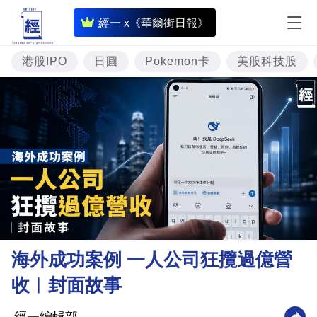
即
經一 x《華爾街日報》
時
財
港股IPO
日圓
Pokemon卡
美股科技股
經
專
題
投
資
樓
市
理
海外成功案例 一人公司狂攬過億營
財
收︳封面故事
商
業