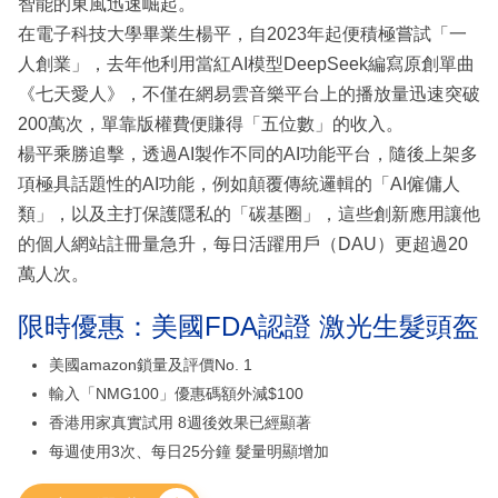
智能的東風迅速崛起。
在電子科技大學畢業生楊平，自2023年起便積極嘗試「一
人創業」，去年他利用當紅AI模型DeepSeek編寫原創單曲
《七天愛人》，不僅在網易雲音樂平台上的播放量迅速突破
200萬次，單靠版權費便賺得「五位數」的收入。
楊平乘勝追擊，透過AI製作不同的AI功能平台，隨後上架多
項極具話題性的AI功能，例如顛覆傳統邏輯的「AI僱傭人
類」，以及主打保護隱私的「碳基圈」，這些創新應用讓他
的個人網站註冊量急升，每日活躍用戶（DAU）更超過20
萬人次。
限時優惠：美國FDA認證 激光生髮頭盔
美國amazon鎖量及評價No. 1
輸入「NMG100」優惠碼額外減$100
香港用家真實試用 8週後效果已經顯著
每週使用3次、每日25分鐘 髮量明顯增加