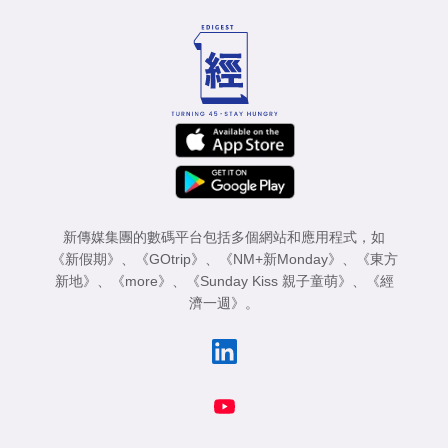
新傳媒集團的數碼平台包括多個網站和應用程式，如
《新假期》
、
《GOtrip》
、
《NM+新Monday》
、
《東方
新地》
、
《more》
、
《Sunday Kiss 親子童萌》
、
《經
濟一週》
。