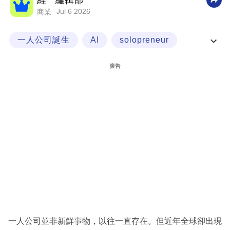
經一編輯部
Jul 6 2026
商業
科
技
一人公司誕生
AI
solopreneur
職
global
場
廣告
生
活
時
事
專
欄
訂
閱
專
一人公司並非新鮮事物，以往一直存在。但近年全球卻出現
區