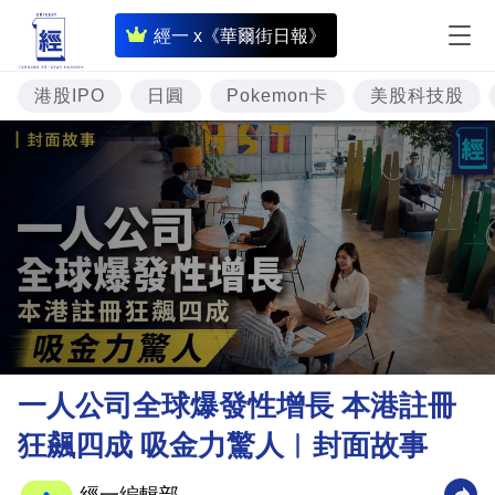
即
經一 x《華爾街日報》
時
財
港股IPO
日圓
Pokemon卡
美股科技股
經
專
題
投
資
樓
市
理
一人公司全球爆發性增長 本港註冊
財
狂飆四成 吸金力驚人︳封面故事
商
業