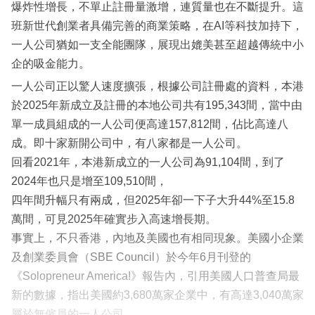
爆炸性增長，不單止註冊量激增，連質量也在不斷提升。這
班新世代創業者具備完善的商業策略，在AI等科技加持下，
一人公司猶如一支全能團隊，展現出媲美甚至超越傳統中小
企的吸金能力。
一人公司正以驚人速度擴張，根據公司註冊處的資料，本港
於2025年新成立及註冊的本地公司共有195,343間，當中由
單一成員組成的一人公司便高達157,812間，佔比高達八
成。即十家新開公司中，有八家都是一人公司。
回看2021年，本港新成立的一人公司為91,104間，到了
2024年也只是增至109,510間，
四年間升幅只有兩成，但2025年卻一下子大升44%至15.8
萬間，可見2025年確實步入高速增長期。
事實上，不只香港，內地及美國也有相同現象。美國小企業
及創業委員會（SBE Council）於今年6月刊登的
《Solopreneur America!》報告內，引用美國人口普查局最
新的數據，指出美國約3,680萬家企業中，有高達3,040萬家
屬於無僱員的一人公司。