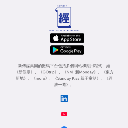
新傳媒集團的數碼平台包括多個網站和應用程式，如
《新假期》
、
《GOtrip》
、
《NM+新Monday》
、
《東方
新地》
、
《more》
、
《Sunday Kiss 親子童萌》
、
《經
濟一週》
。