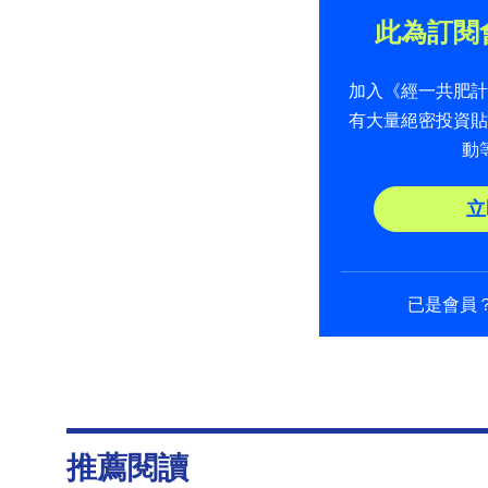
此為訂閱
加入《經一共肥
有大量絕密投資
動
立
已是會員
推薦閱讀