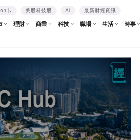
mon卡
美股科技股
AI
最新財經資訊
市
理財
商業
科技
職場
生活
時事