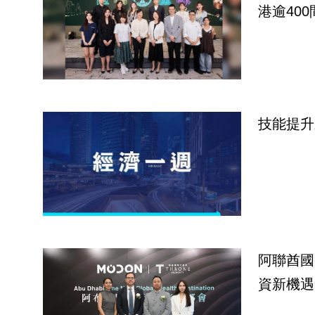
港逾40
技能提升
阿聯酋國
資新機遇