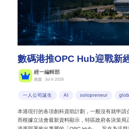
數碼港推OPC Hub迎戰
經一編輯部
Jul 6 2026
商業
一人公司誕生
AI
solopreneur
glob
本港現行的各項創科資助計劃，一般沒有就申請
而根據立法會最新資料顯示，特區政府各決策局
港更部署推出專屬的「OPC Hub」，旨在為