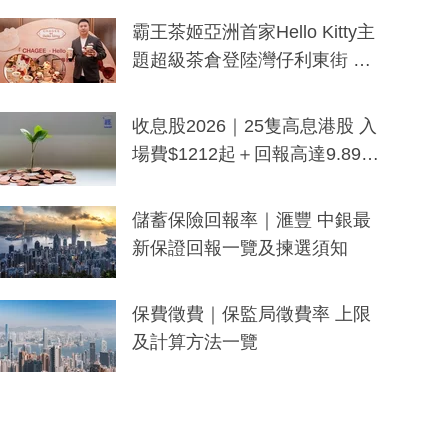
分鐘生成「貼地」宣傳短片
霸王茶姬亞洲首家Hello Kitty主
題超級茶倉登陸灣仔利東街 推
出首創「伯爵紅茶色」Hello Kitt
y及香港限定特調系列
收息股2026｜25隻高息港股 入
場費$1212起＋回報高達9.89
厘！持續更新
儲蓄保險回報率｜滙豐 中銀最
新保證回報一覽及揀選須知
保費徵費｜保監局徵費率 上限
及計算方法一覽