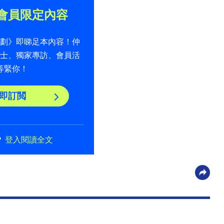
會員限定內容
計劃》即睇足本內容！仲
貼士、獨家專訪、會員活
等緊你！
即訂閲
？
登入閱讀全文