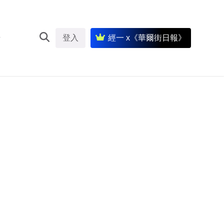
登入
經一 x《華爾街日報》