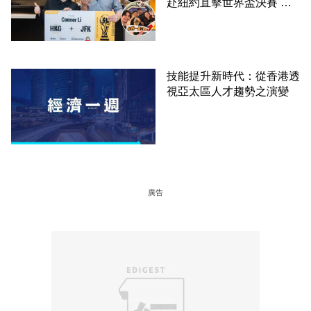
赴紐約直擊世界盃決賽 見
證員工由兼職一路晉升圓夢
技能提升新時代：從香港透
視亞太區人才趨勢之演變
廣告