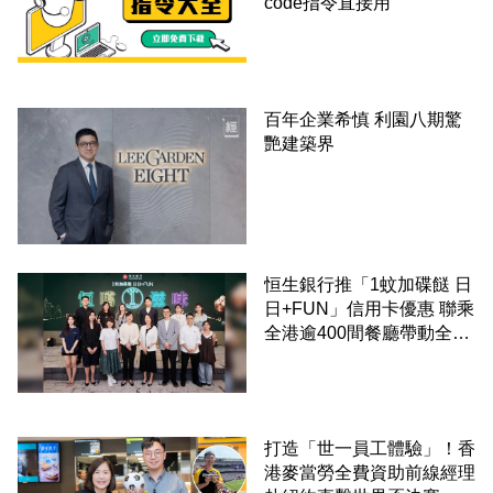
code指令直接用
百年企業希慎 利園八期驚
艷建築界
恒生銀行推「1蚊加碟餸 日
日+FUN」信用卡優惠 聯乘
全港逾400間餐廳帶動全城
消費 支持本地餐飲業
打造「世一員工體驗」！香
港麥當勞全費資助前線經理