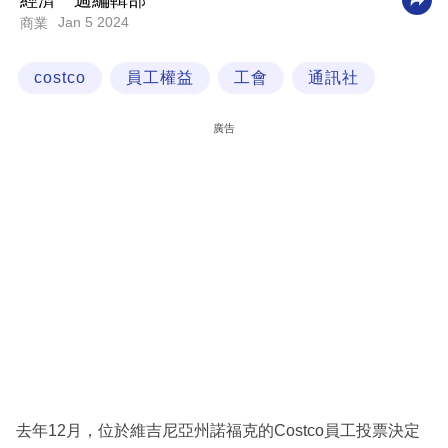
經濟一週編輯部
Jan 5 2024
商業
科
技
costco
員工權益
工會
通訊社
職
場
廣告
生
活
時
事
專
欄
訂
閱
專
去年12月，位於維吉尼亞州諾福克的Costco員工投票決定
區