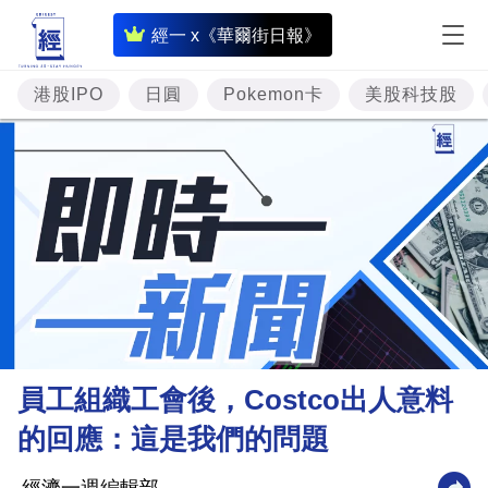
即
經一 x《華爾街日報》
時
財
港股IPO
日圓
Pokemon卡
美股科技股
經
專
題
投
資
樓
市
理
員工組織工會後，Costco出人意料
財
的回應：這是我們的問題
商
業