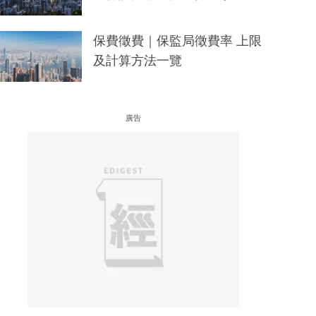
保費徵費｜保監局徵費率 上限
及計算方法一覽
廣告