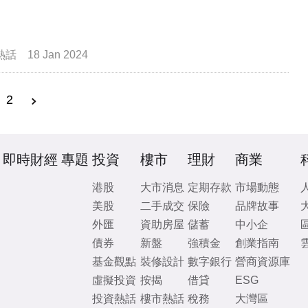
熱話
18 Jan 2024
2
即時財經
專題
投資
樓市
理財
商業
港股
大市消息
定期存款
市場動態
美股
二手成交
保險
品牌故事
外匯
資助房屋
儲蓄
中小企
債券
新盤
強積金
創業指南
基金觀點
裝修設計
數字銀行
營商資源庫
虛擬投資
按揭
借貸
ESG
投資熱話
樓市熱話
稅務
大灣區