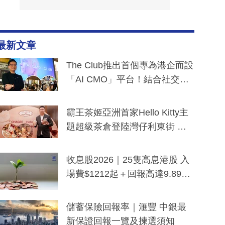
最新文章
The Club推出首個專為港企而設
「AI CMO」平台！結合社交聆
聽與廣東話大模型 助中小企數
分鐘生成「貼地」宣傳短片
霸王茶姬亞洲首家Hello Kitty主
題超級茶倉登陸灣仔利東街 推
出首創「伯爵紅茶色」Hello Kitt
y及香港限定特調系列
收息股2026｜25隻高息港股 入
場費$1212起＋回報高達9.89
厘！持續更新
儲蓄保險回報率｜滙豐 中銀最
新保證回報一覽及揀選須知