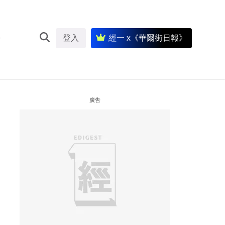
登入
經一 x《華爾街日報》
廣告