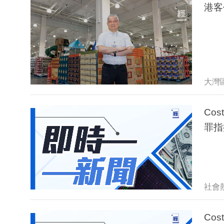
港客
大灣
Co
罪指
社會
Co