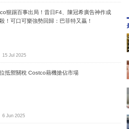
stco狠踢百事出局！昔日F4、陳冠希廣告神作成
殺！可口可樂強勢回歸：巴菲特又贏！
15 Jul 2025
多方位抵禦關稅 Costco藉機搶佔市場
6 Jun 2025