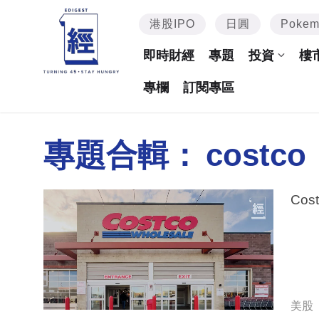
港股IPO
日圓
Poke
即時財經
專題
投資
樓
專欄
訂閱專區
專題合輯：
costco
Cos
美股