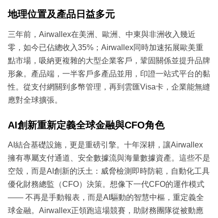
地理位置及產品日益多元
三年前，Airwallex在美洲、歐洲、中東與非洲收入幾近
零，如今已佔總收入35%；Airwallex同時加速拓展歐美重
點市場，吸納更複雜的大型企業客戶，鞏固關係並提升品牌
形象。產品端，一半客戶多產品並用，印證一站式平台的黏
性。從支付網關到多幣管理，再到雲匯Visa卡，企業能無縫
應對全球擴張。
AI創新重新定義全球金融與CFO角色
AI結合基礎設施，更是重磅引擎。十年深耕，讓Airwallex
擁有專屬支付通道、安全數據流與海量數據資產。這些不是
空殼，而是AI創新的沃土：威脅檢測即時防範，自動化工具
優化財務總監（CFO）決策。想像下一代CFO的運作模式
—— 不再是手動報表，而是AI驅動的智慧中樞，重定義全
球金融。Airwallex正領跑這場競賽，助財務團隊從被動應