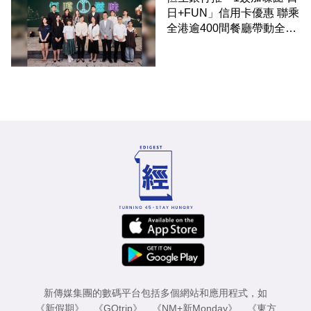
日+FUN」信用卡優惠 聯乘
全港逾400間餐廳帶動全城
消費 支持本地餐飲業
新傳媒集團的數碼平台包括多個網站和應用程式，如
《新假期》
、
《GOtrip》
、
《NM+新Monday》
、
《東方