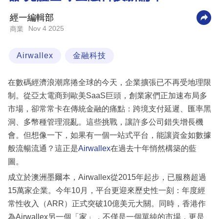
科
經一編輯部
技
Nov 4 2025
商業
職
Airwallex
金融科技
場
生
在數碼經濟浪潮席捲全球的今天，企業擴張已不再受地理限
活
制。從亞太電商到歐美SaaS巨頭，創業家們正加速布局多
市場，卻常常卡在傳統金融的痛點：跨境支付延遲、匯率黑
時
洞、多幣種管理混亂。這些挑戰，讓許多公司錯失增長機
事
會。但想像一下，如果有一個一站式平台，能讓資金如數據
專
般流暢流通？這正是
Airwallex
在過去十年悄然構築的藍
欄
圖。
訂
成立於澳洲墨爾本，Airwallex從2015年起步，已服務超過
閱
15萬家企業。今年10月，平台更迎來歷史性一刻：年度經
專
常性收入（ARR）正式突破10億美元大關。同時，香港作
區
為Airwallex另一個「家」，不僅是一個單純的市場，更是