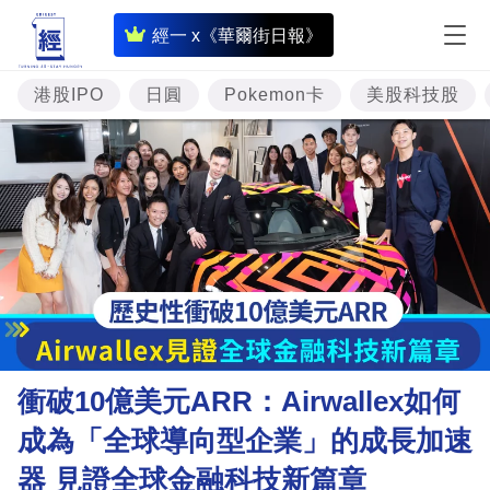
即
經一 x《華爾街日報》
時
財
港股IPO
日圓
Pokemon卡
美股科技股
經
專
題
投
資
樓
市
理
衝破10億美元ARR：Airwallex如何
財
成為「全球導向型企業」的成長加速
商
器 見證全球金融科技新篇章
業