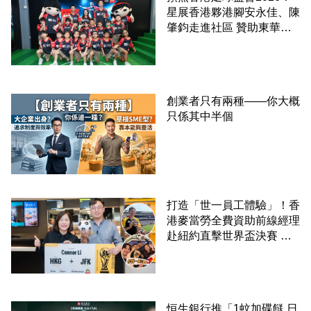
星展香港夥港腳安永佳、陳
肇鈞走進社區 贊助東華三
院學童直擊曼城公開訓練
創業者只有兩種——你大概
只係其中半個
打造「世一員工體驗」！香
港麥當勞全費資助前線經理
赴紐約直擊世界盃決賽 見
證員工由兼職一路晉升圓夢
恒生銀行推「1蚊加碟餸 日