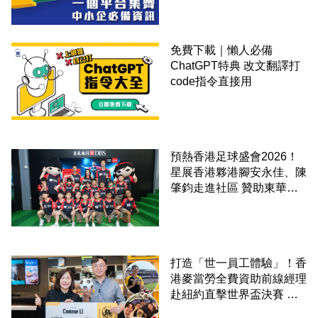
免費下載｜懶人必備
ChatGPT特典 改文翻譯打
code指令直接用
預熱香港足球盛會2026！
星展香港夥港腳安永佳、陳
肇鈞走進社區 贊助東華三
院學童直擊曼城公開訓練
打造「世一員工體驗」！香
港麥當勞全費資助前線經理
赴紐約直擊世界盃決賽 見
證員工由兼職一路晉升圓夢