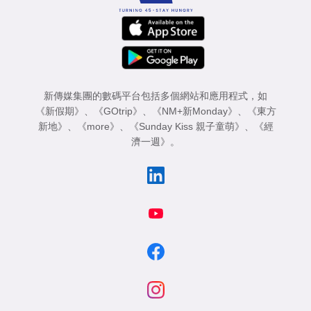
新傳媒集團的數碼平台包括多個網站和應用程式，如
《新假期》
、
《GOtrip》
、
《NM+新Monday》
、
《東方
新地》
、
《more》
、
《Sunday Kiss 親子童萌》
、
《經
濟一週》
。