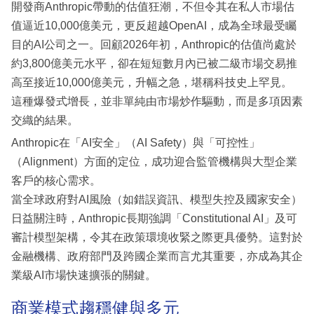
開發商Anthropic帶動的估值狂潮，不但令其在私人市場估
值逼近10,000億美元，更反超越OpenAI，成為全球最受矚
目的AI公司之一。回顧2026年初，Anthropic的估值尚處於
約3,800億美元水平，卻在短短數月內已被二級市場交易推
高至接近10,000億美元，升幅之急，堪稱科技史上罕見。
這種爆發式增長，並非單純由市場炒作驅動，而是多項因素
交織的結果。
Anthropic在「AI安全」（AI Safety）與「可控性」
（Alignment）方面的定位，成功迎合監管機構與大型企業
客戶的核心需求。
當全球政府對AI風險（如錯誤資訊、模型失控及國家安全）
日益關注時，Anthropic長期強調「Constitutional AI」及可
審計模型架構，令其在政策環境收緊之際更具優勢。這對於
金融機構、政府部門及跨國企業而言尤其重要，亦成為其企
業級AI市場快速擴張的關鍵。
商業模式趨穩健與多元