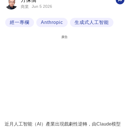
方保僑
Jun 5 2026
商業
科
技
經一專欄
Anthropic
生成式人工智能
職
場
廣告
生
活
時
事
專
欄
訂
閱
專
近月人工智能（AI）產業出現戲劇性逆轉，由Claude模型
區