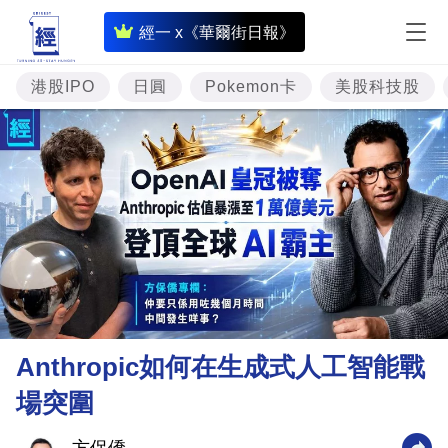
即
經一 x《華爾街日報》
時
財
港股IPO
日圓
Pokemon卡
美股科技股
經
專
題
投
資
樓
市
理
Anthropic如何在生成式人工智能戰
財
場突圍
商
業