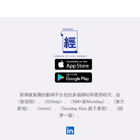
新傳媒集團的數碼平台包括多個網站和應用程式，如
《新假期》
、
《GOtrip》
、
《NM+新Monday》
、
《東方
新地》
、
《more》
、
《Sunday Kiss 親子童萌》
、
《經
濟一週》
。