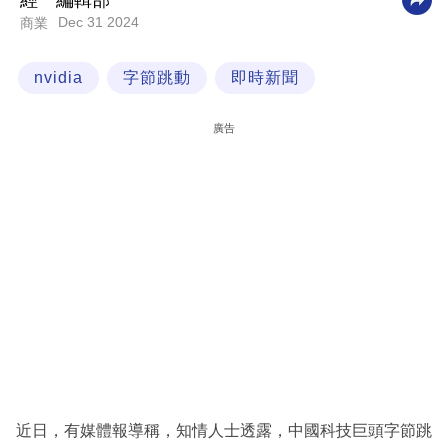
經一編輯部
Dec 31 2024
商業
科
技
nvidia
字節跳動
即時新聞
職
場
廣告
生
活
時
事
專
欄
訂
閱
專
近日，有媒體報導稱，知情人士透露，中國科技巨頭字節跳
區