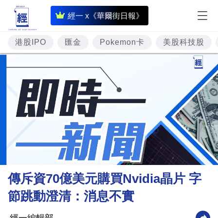
即
經一 x《華爾街日報》
時
財
港股IPO
匯金
Pokemon卡
美股科技股
經
專
題
投
資
樓
市
理
傳斥資70億美元購買Nvidia晶片 字
財
節跳動澄清：消息不實
商
業