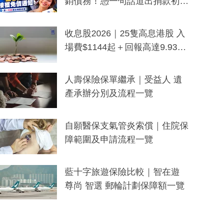
銷債務！憑一句話道出捐款初
衷：加州26萬人接獲免債通知、
一度被誤當詐騙手段
收息股2026｜25隻高息港股 入
場費$1144起＋回報高達9.93
厘！持續更新
人壽保險保單繼承｜受益人 遺
產承辦分別及流程一覽
自願醫保支氣管炎索償｜住院保
障範圍及申請流程一覽
藍十字旅遊保險比較｜智在遊
尊尚 智選 郵輪計劃保障額一覽