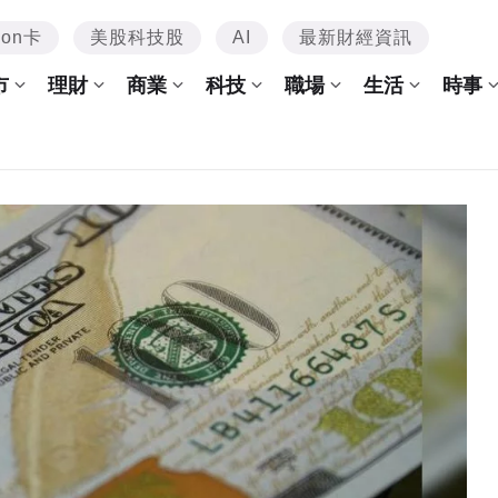
mon卡
美股科技股
AI
最新財經資訊
市
理財
商業
科技
職場
生活
時事