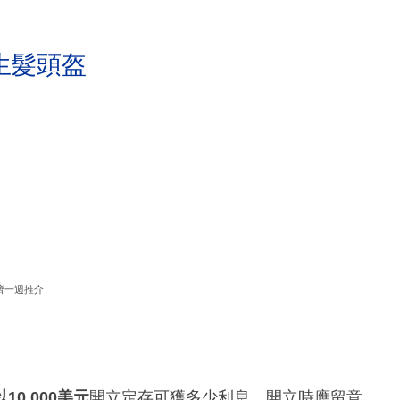
生髮頭盔
濟一週推介
以10,000美元
開立定存可獲多少利息，開立時應留意