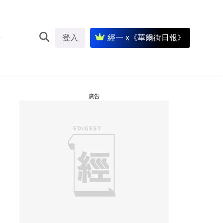
登入
經一 x《華爾街日報》
廣告