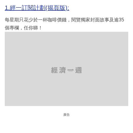
1.經一訂閱計劃(揭頁版):
每星期只花少於一杯咖啡價錢，閱覽獨家封面故事及逾35
個專欄，任你睇！
廣告