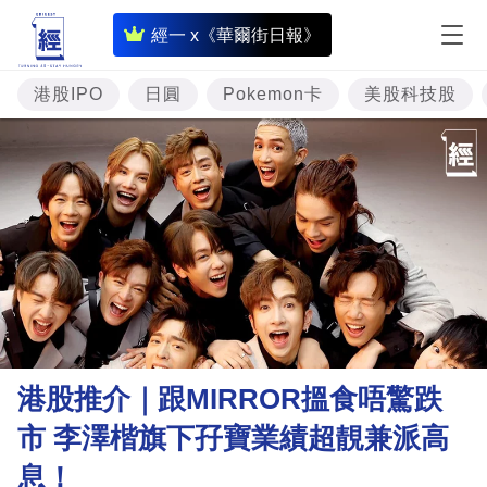
即
經一 x《華爾街日報》
時
財
港股IPO
日圓
Pokemon卡
美股科技股
經
專
題
投
資
樓
市
理
港股推介｜跟MIRROR搵食唔驚跌
財
市 李澤楷旗下孖寶業績超靚兼派高
商
息！
業