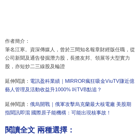
作者簡介：
筆名江寒。資深傳媒人，曾於三間知名報章財經版任職，從
公司新聞及通告發掘潛力股，長揸友邦、領展等大型實力
股，亦短炒二三線股及輪證
延伸閱讀：
電訊盈科業績｜MIRROR瘋狂吸金ViuTV賺近億
藝人管理及活動收益升1000% 叫TVB點追？
延伸閱讀：
俄烏開戰｜俄軍攻擊烏克蘭最大核電廠 美股期
指聞訊即瀉 國際原子能機構：可能出現核事故！
閱讀全文 兩種選擇：