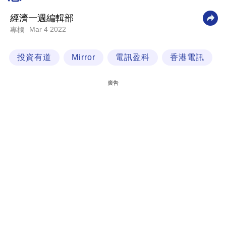
科
經濟一週編輯部
技
Mar 4 2022
專欄
職
投資有道
Mirror
電訊盈科
香港電訊
場
生
廣告
活
時
事
專
欄
訂
閱
專
區