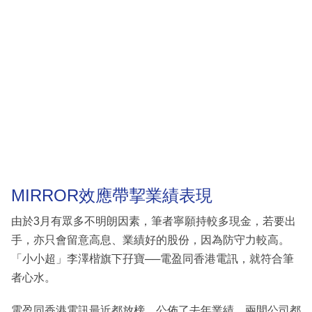
MIRROR效應帶挈業績表現
由於3月有眾多不明朗因素，筆者寧願持較多現金，若要出
手，亦只會留意高息、業績好的股份，因為防守力較高。
「小小超」李澤楷旗下孖寶──電盈同香港電訊，就符合筆
者心水。
電盈同香港電訊最近都放榜，公佈了去年業績，兩間公司都