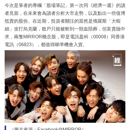
今次是筆者的專欄「股場筆記」第一次同《經濟一週》的讀
者見面，在未來會為讀者分析大市走勢，以及點出一些值博
抵賣的股份。在近期，投資者關注的當然是俄羅斯「大蝦
細」攻打烏克蘭，散戶只能被斬到一頸血陪葬，但富貴險中
求，兩隻MIRROR概念股，即是電訊盈科（00008）同香港
電訊（06823），都值得睇準機會入貨。
（圖片來源：Facebook@MIRROR）