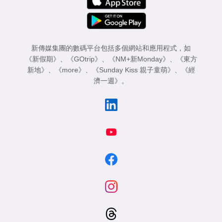
新傳媒集團的數碼平台包括多個網站和應用程式，如
《新假期》
、
《GOtrip》
、
《NM+新Monday》
、
《東方
新地》
、
《more》
、
《Sunday Kiss 親子童萌》
、
《經
濟一週》
。