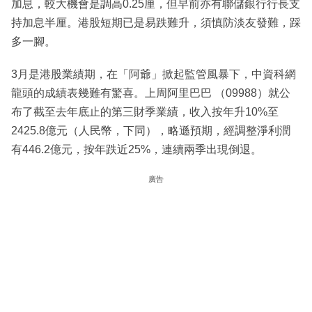
加息，較大機會是調高0.25厘，但早前亦有聯儲銀行行長支
持加息半厘。港股短期已是易跌難升，須慎防淡友發難，踩
多一腳。
3月是港股業績期，在「阿爺」掀起監管風暴下，中資科網
龍頭的成績表幾難有驚喜。上周阿里巴巴 （09988）就公
布了截至去年底止的第三財季業績，收入按年升10%至
2425.8億元（人民幣，下同），略遜預期，經調整淨利潤
有446.2億元，按年跌近25%，連續兩季出現倒退。
廣告