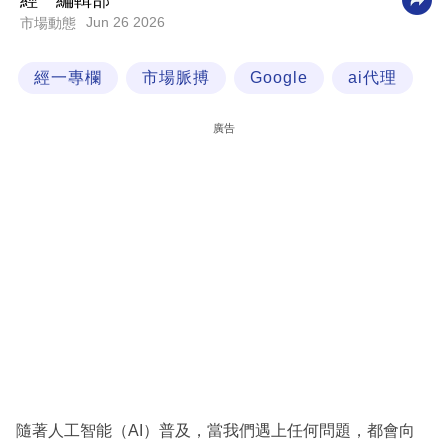
經一編輯部
Jun 26 2026
市場動態
科
技
經一專欄
市場脈搏
Google
ai代理
職
場
廣告
生
活
時
事
專
欄
訂
閱
專
隨著人工智能（AI）普及，當我們遇上任何問題，都會向
區