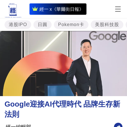
即
經一 x《華爾街日報》
時
財
港股IPO
日圓
Pokemon卡
美股科技股
經
專
題
投
資
樓
市
理
Google迎接AI代理時代 品牌生存新
財
法則
商
業