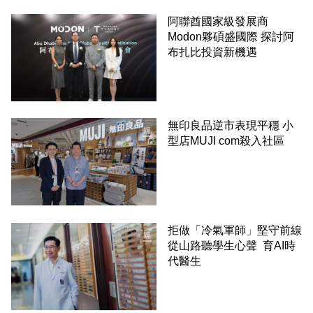
阿聯酋國家級發展商
Modon夥碩盛國際 探討阿
布扎比投資新機遇
無印良品逆市表現平穩 小
型店MUJI com殺入社區
拒做「冷氣軍師」堅守前線
從山路聽學生心聲 育AI時
代醫生