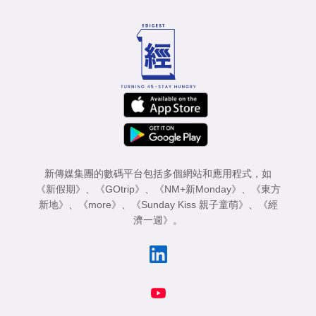
新傳媒集團的數碼平台包括多個網站和應用程式，如
《新假期》
、
《GOtrip》
、
《NM+新Monday》
、
《東方
新地》
、
《more》
、
《Sunday Kiss 親子童萌》
、
《經
濟一週》
。