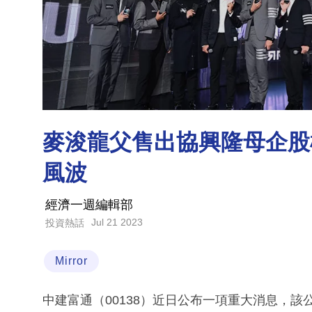
麥浚龍父售出協興隆母企股權
風波
經濟一週編輯部
Jul 21 2023
投資熱話
Mirror
中建富通（00138）近日公布一項重大消息，