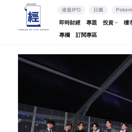
港股IPO
日圓
Poke
即時財經
專題
投資
樓
專欄
訂閱專區