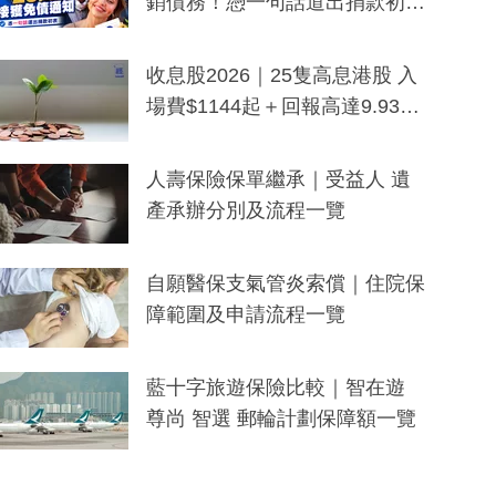
銷債務！憑一句話道出捐款初
衷：加州26萬人接獲免債通知、
一度被誤當詐騙手段
收息股2026｜25隻高息港股 入
場費$1144起＋回報高達9.93
厘！持續更新
人壽保險保單繼承｜受益人 遺
產承辦分別及流程一覽
自願醫保支氣管炎索償｜住院保
障範圍及申請流程一覽
藍十字旅遊保險比較｜智在遊
尊尚 智選 郵輪計劃保障額一覽