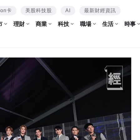
mon卡
美股科技股
AI
最新財經資訊
市
理財
商業
科技
職場
生活
時事