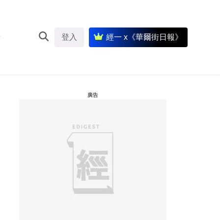
登入
經一 x《華爾街日報》
廣告