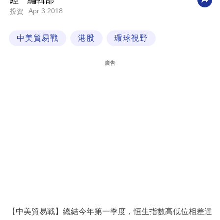
經一編輯部
Apr 3 2018
投資
科
技
中美貿易戰
港股
環球視野
職
場
廣告
生
活
時
事
專
欄
訂
閱
專
【中美貿易戰】總結今年第一季度，恒生指數高低位相差達
區