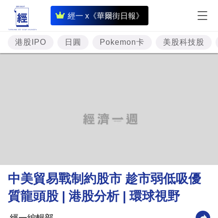
即
經一 x《華爾街日報》
時
財
港股IPO
日圓
Pokemon卡
美股科技股
經
專
題
投
資
樓
市
理
中美貿易戰制約股市 趁市弱低吸優
財
質龍頭股 | 港股分析 | 環球視野
商
業