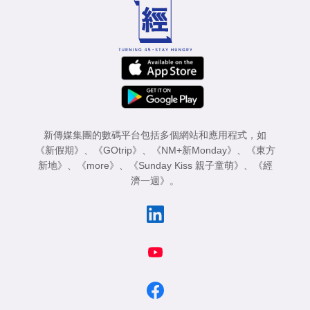
新傳媒集團的數碼平台包括多個網站和應用程式，如
《新假期》
、
《GOtrip》
、
《NM+新Monday》
、
《東方
新地》
、
《more》
、
《Sunday Kiss 親子童萌》
、
《經
濟一週》
。