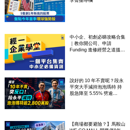
李聲揚專欄
中小企、初創必睇攻略合集
｜教你開公司、申請
Funding 進修經營之道搵大
錢！
說好的 10 年不賣呢？段永
平突大手減持泡泡瑪特 持
股急降至 5.55% 劈逾
2,800 萬股 4月才入局 上月
剛向網民派定心丸
【商場都要避險？】馬鞍山