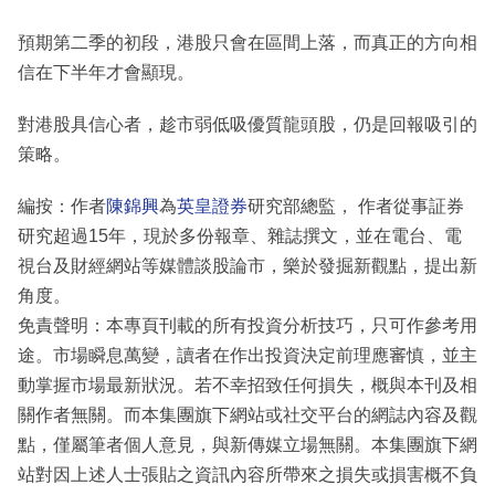
預期第二季的初段，港股只會在區間上落，而真正的方向相
信在下半年才會顯現。
對港股具信心者，趁市弱低吸優質龍頭股，仍是回報吸引的
策略。
編按：作者
陳錦興
為
英皇證券
研究部總監， 作者從事証券
研究超過15年，現於多份報章、雜誌撰文，並在電台、電
視台及財經網站等媒體談股論市，樂於發掘新觀點，提出新
角度。
免責聲明：本專頁刊載的所有投資分析技巧，只可作參考用
途。市場瞬息萬變，讀者在作出投資決定前理應審慎，並主
動掌握市場最新狀況。若不幸招致任何損失，概與本刊及相
關作者無關。而本集團旗下網站或社交平台的網誌內容及觀
點，僅屬筆者個人意見，與新傳媒立場無關。本集團旗下網
站對因上述人士張貼之資訊內容所帶來之損失或損害概不負