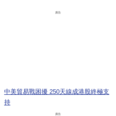
廣告
中美貿易戰困擾 250天線成港股終極支
持
廣告