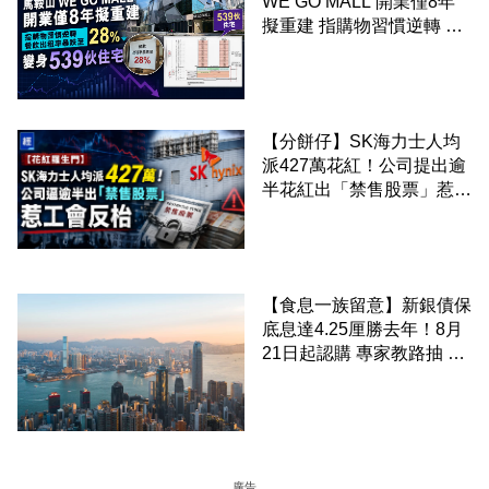
WE GO MALL 開業僅8年
擬重建 指購物習慣逆轉 餐
飲出租率暴跌至 28% 變身
539伙住宅
【分餅仔】SK海力士人均
派427萬花紅！公司提出逾
半花紅出「禁售股票」惹工
會反枱
【食息一族留意】新銀債保
底息達4.25厘勝去年！8月
21日起認購 專家教路抽 20
至 30 手 鎖定三年高息
廣告