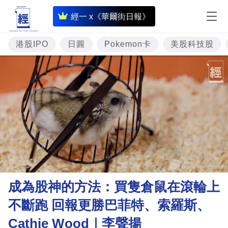
即
經一 x《華爾街日報》
時
財
港股IPO
日圓
Pokemon卡
美股科技股
經
專
題
投
資
樓
市
理
成為股神的方法：買隻倉鼠在滾輪上
財
不斷跑 回報更勝巴菲特、索羅斯、
商
Cathie Wood｜李聲揚
業