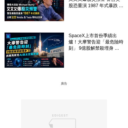
股恐重演 1987 年式暴跌 企
硬沽空 Nvidia 及 Tesla 等
科企巨頭
SpaceX上市首份季績出
爐！大摩警告迎「最危險時
刻」 9億股解禁殺埋身 拆
解馬斯克AI與太空風控局
廣告