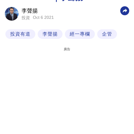
科
李聲揚
技
Oct 6 2021
投資
職
投資有道
李聲揚
經一專欄
企管
場
生
廣告
活
時
事
專
欄
訂
閱
專
區