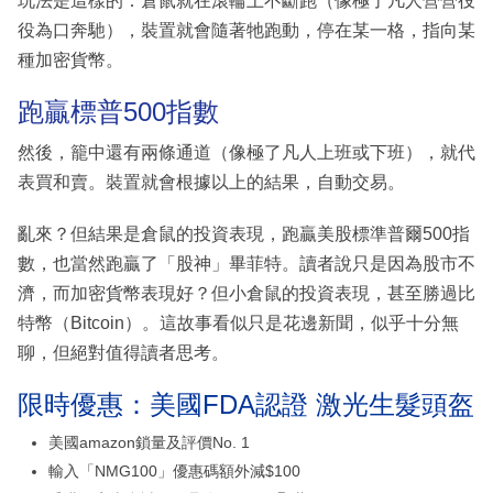
玩法是這樣的：倉鼠就在滾輪上不斷跑（像極了凡人營營役
役為口奔馳），裝置就會隨著牠跑動，停在某一格，指向某
種加密貨幣。
跑贏標普500指數
然後，籠中還有兩條通道（像極了凡人上班或下班），就代
表買和賣。裝置就會根據以上的結果，自動交易。
亂來？但結果是倉鼠的投資表現，跑贏美股標準普爾500指
數，也當然跑贏了「股神」畢菲特。讀者說只是因為股市不
濟，而加密貨幣表現好？但小倉鼠的投資表現，甚至勝過比
特幣（Bitcoin）。這故事看似只是花邊新聞，似乎十分無
聊，但絕對值得讀者思考。
限時優惠：美國FDA認證 激光生髮頭盔
美國amazon鎖量及評價No. 1
輸入「NMG100」優惠碼額外減$100