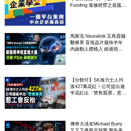
Funding 進修經營之道搵大
錢！
馬斯克 Neuralink 又再震撼
醫療界 盲視晶片最快半年
內啟動人體植入 繞過視神
經直連大腦 已獲 FDA 綠燈
放行
【分餅仔】SK海力士人均
派427萬花紅！公司提出逾
半花紅出「禁售股票」惹工
會反枱
傳奇大淡友Michael Burry
又又又爆股災預警 警告美