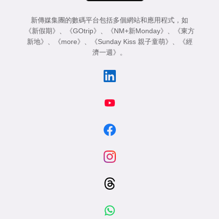
新傳媒集團的數碼平台包括多個網站和應用程式，如
《新假期》
、
《GOtrip》
、
《NM+新Monday》
、
《東方
新地》
、
《more》
、
《Sunday Kiss 親子童萌》
、
《經
濟一週》
。