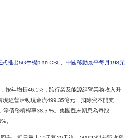
推出5G手機plan CSL、中國移動最平每月198元
元，按年增長46.1%；跨行業及能源經營業務收入升
年實現經營活動現金流499.35億元，扣除資本開支
末，淨債務槓桿率38.5 %。集團擬末期息為每股
0%。
跌回升，近日重上10天和20天線，MACD熊差距收窄，