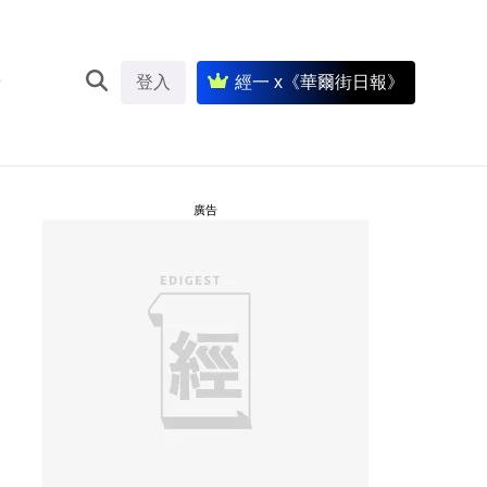
登入
經一 x《華爾街日報》
廣告