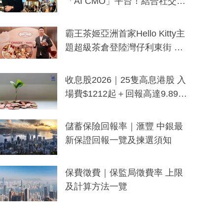
「AI CMO」平台！結合社交聆
聽與廣東話大模型 助中小企數
分鐘生成「貼地」宣傳短片
霸王茶姬亞洲首家Hello Kitty主
題超級茶倉登陸灣仔利東街 推
出首創「伯爵紅茶色」Hello Kitt
y及香港限定特調系列
收息股2026｜25隻高息港股 入
場費$1212起＋回報高達9.89
厘！持續更新
儲蓄保險回報率｜滙豐 中銀最
新保證回報一覽及揀選須知
保費徵費｜保監局徵費率 上限
及計算方法一覽