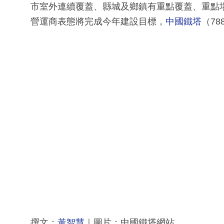
市室外連續覆蓋、縣城及鄉鎮有重點覆蓋、重點場
營運商表態將完成今年建設目標，
中國鐵塔
（7
撰文：
黃智慧
｜圖片：中國鐵塔網站