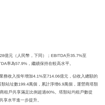
28億元（人民幣，下同）；EBITDA升35.7%至
BITDA率為57.9%，繼續保持在較高水平。
類業務收入按年增加4.1%至714.06億元，佔收入總額的
類站址數199.4萬個，累計淨增6.9萬個，運營商塔類
運營商租戶共享滿足比例超過80%。塔類站均租戶數從
，整體共享水平進一步提升。