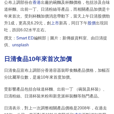
公布上調部份在
香港
出廠的碗麵及杯麵價格，包括涉及合味
道杯麵、出前一丁、日清粉絲等產品，而相關產品加價是十
年來首次。受到杯麵加價消息帶動下，當天上午日清股價勁
升1成，更高見6.29元，創
上市
新高，同日下午
股價
出現回
吐，跌回6.02水平左右。
撰文：
Smart ED
編輯部｜圖片：新傳媒資料室、由日清提
供、
unsplash
日清食品10年來首次加價
日清食品宣布上調部分香港容器裝即食麵產品價格，加幅百
分比屬單位數，是逾10年來首度加價。
受影響產品包括合味道杯麵、出前一丁 （碗裝及杯裝）、
日清粉絲、日清杯裝米粉和新意派杯裝麵等熱門產品。
日清表示，對上一次調整相關產品價格是2008年，在過去