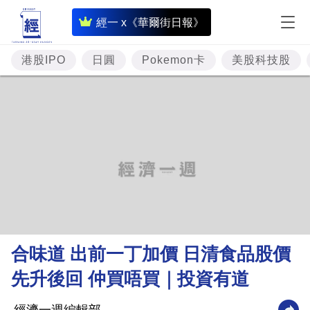
即
經一 x《華爾街日報》
時
財
港股IPO
日圓
Pokemon卡
美股科技股
經
專
題
投
資
樓
市
理
合味道 出前一丁加價 日清食品股價
財
先升後回 仲買唔買｜投資有道
商
業