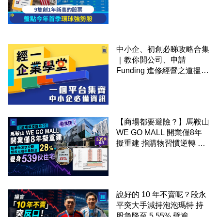
中小企、初創必睇攻略合集
｜教你開公司、申請
Funding 進修經營之道搵大
錢！
【商場都要避險？】馬鞍山
WE GO MALL 開業僅8年
擬重建 指購物習慣逆轉 餐
飲出租率暴跌至 28% 變身
539伙住宅
說好的 10 年不賣呢？段永
平突大手減持泡泡瑪特 持
股急降至 5.55% 劈逾