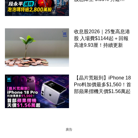
2,800 萬股 4月才入局 上月
剛向網民派定心丸
收息股2026｜25隻高息港
股 入場費$1144起＋回報
高達9.93厘！持續更新
【晶片荒殺到】iPhone 18
Pro料加價最多$1,560！首
部蘋果摺機天價$1.56萬起
廣告