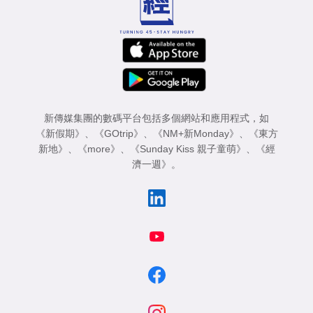
新傳媒集團的數碼平台包括多個網站和應用程式，如
《新假期》
、
《GOtrip》
、
《NM+新Monday》
、
《東方
新地》
、
《more》
、
《Sunday Kiss 親子童萌》
、
《經
濟一週》
。