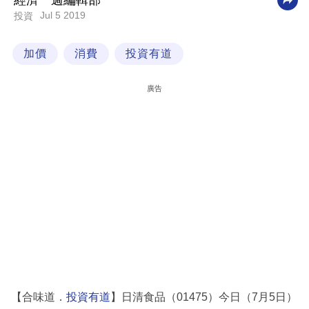
經濟一週編輯部
Jul 5 2019
投資
科
技
加價
消費
投資有道
職
場
廣告
生
活
時
事
專
欄
訂
閱
專
【合味道．
投資有道
】日清食品（01475）今日（7月5日）
區