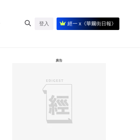
登入
經一 x《華爾街日報》
廣告