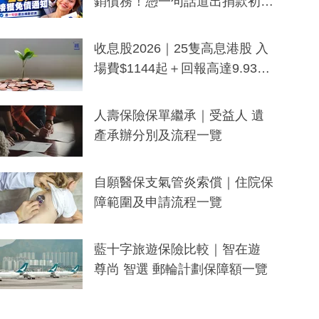
銷債務！憑一句話道出捐款初
衷：加州26萬人接獲免債通知、
一度被誤當詐騙手段
收息股2026｜25隻高息港股 入
場費$1144起＋回報高達9.93
厘！持續更新
人壽保險保單繼承｜受益人 遺
產承辦分別及流程一覽
自願醫保支氣管炎索償｜住院保
障範圍及申請流程一覽
藍十字旅遊保險比較｜智在遊
尊尚 智選 郵輪計劃保障額一覽