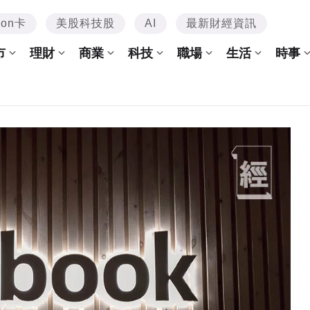
mon卡
美股科技股
AI
最新財經資訊
市
理財
商業
科技
職場
生活
時事