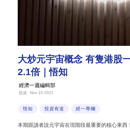
大炒元宇宙概念 有隻港股一年
2.1倍｜悟知
經濟一週編輯部
Nov 15 2021
投資
悟知
投資有道
經一專欄
本期跟讀者說元宇宙在現階段最重要的核心東西