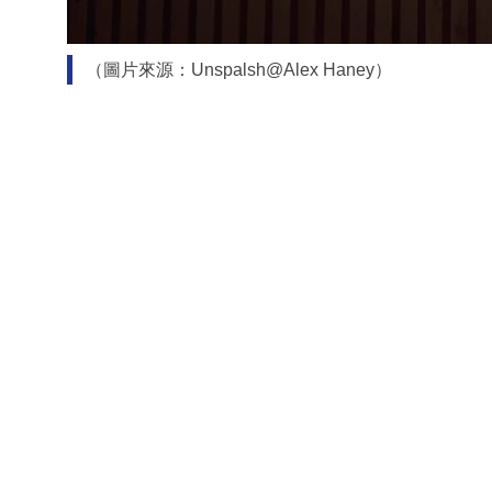
（圖片來源：Unspalsh@Alex Haney）