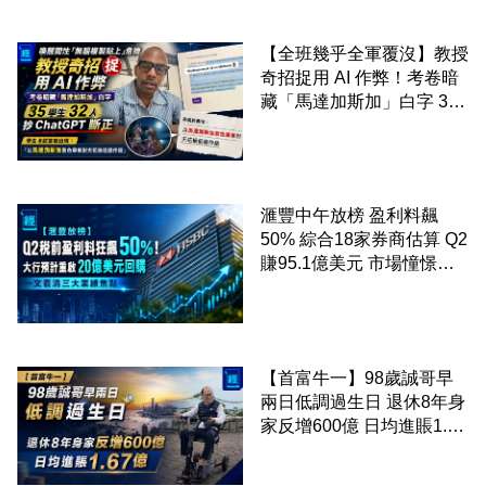
【全班幾乎全軍覆沒】教授
奇招捉用 AI 作弊！考卷暗
藏「馬達加斯加」白字 35
學生 32 人抄 ChatGPT 斷
正
滙豐中午放榜 盈利料飆
50% 綜合18家券商估算 Q2
賺95.1億美元 市場憧憬重
啟20億美元回購 一文看清
三大業績焦點
【首富牛一】98歲誠哥早
兩日低調過生日 退休8年身
家反增600億 日均進賬1.67
億