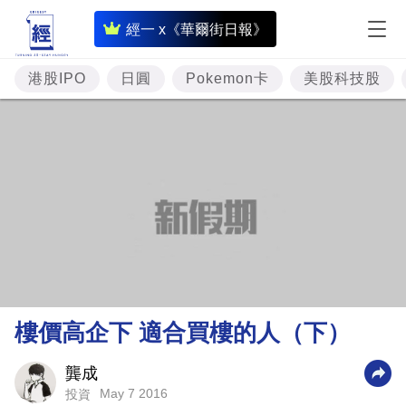
即
經一 x《華爾街日報》
時
財
港股IPO
日圓
Pokemon卡
美股科技股
經
專
題
投
資
樓
市
理
樓價高企下 適合買樓的人（下）
財
商
龔成
May 7 2016
投資
業