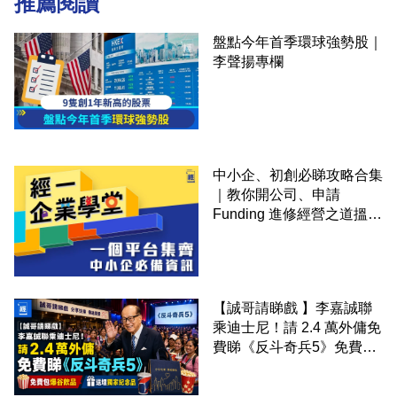
推薦閱讀
盤點今年首季環球強勢股｜
李聲揚專欄
中小企、初創必睇攻略合集
｜教你開公司、申請
Funding 進修經營之道搵大
錢！
【誠哥請睇戲 】李嘉誠聯
乘迪士尼！請 2.4 萬外傭免
費睇《反斗奇兵5》免費包
爆谷飲品 送埋獨家紀念品