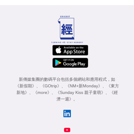
新傳媒集團的數碼平台包括多個網站和應用程式，如
《新假期》
、
《GOtrip》
、
《NM+新Monday》
、
《東方
新地》
、
《more》
、
《Sunday Kiss 親子童萌》
、
《經
濟一週》
。