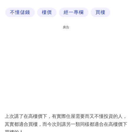
科
不懂儲錢
樓價
經一專欄
買樓
技
職
廣告
場
生
活
時
事
專
欄
訂
閱
上次講了在高樓價下，有實際住屋需要而又不懂投資的人，
專
其實都適合買樓，而今次則講另一類同樣都適合在高樓價下
區