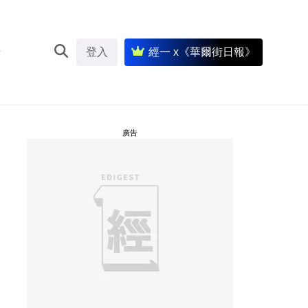
登入
經一 x《華爾街日報》
廣告