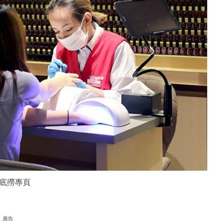
底撈專頁
廣告