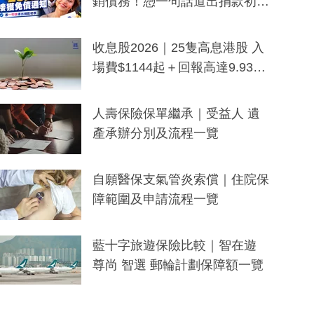
銷債務！憑一句話道出捐款初
衷：加州26萬人接獲免債通知、
一度被誤當詐騙手段
收息股2026｜25隻高息港股 入
場費$1144起＋回報高達9.93
厘！持續更新
人壽保險保單繼承｜受益人 遺
產承辦分別及流程一覽
自願醫保支氣管炎索償｜住院保
障範圍及申請流程一覽
藍十字旅遊保險比較｜智在遊
尊尚 智選 郵輪計劃保障額一覽