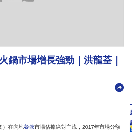
火鍋市場增長強勁｜洪龍荃｜
餐）在內地
餐飲
市場佔據絶對主流，2017年市場分額