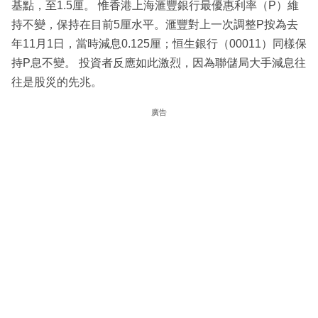
基點，至1.5厘。 惟香港上海滙豐銀行最優惠利率（P）維
持不變，保持在目前5厘水平。滙豐對上一次調整P按為去
年11月1日，當時減息0.125厘；恒生銀行（00011）同樣保
持P息不變。 投資者反應如此激烈，因為聯儲局大手減息往
往是股災的先兆。
廣告