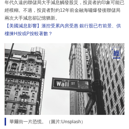
年代久遠的聯儲局大手減息觸發股災，投資者的印象可能已
經模糊。不過，投資者對約12年前金融海嘯爆發後聯儲局
兩次大手減息卻記憶猶新。
【美國減息影響】滙控受累內房受惠 銀行股已冇前景、供
樓揀H按或P按較著數？
華爾街一片恐慌。（圖片:Unsplash）