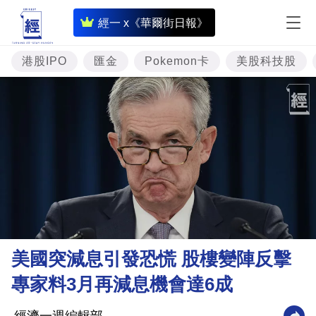
即
經一 x《華爾街日報》
時
財
港股IPO
匯金
Pokemon卡
美股科技股
經
專
題
投
資
樓
市
理
美國突減息引發恐慌 股樓變陣反擊
財
專家料3月再減息機會達6成
商
業