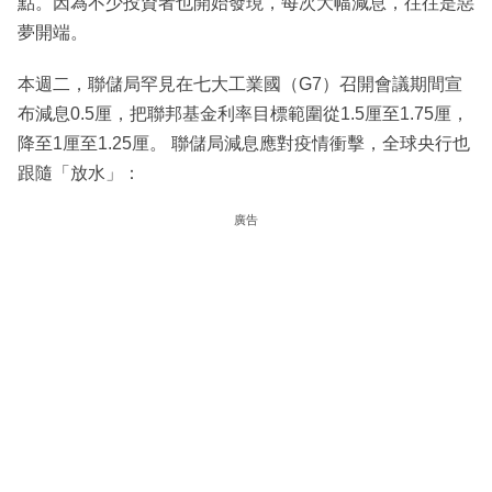
點。因為不少投資者也開始發現，每次大幅減息，往往是惡
夢開端。
本週二，聯儲局罕見在七大工業國（G7）召開會議期間宣
布減息0.5厘，把聯邦基金利率目標範圍從1.5厘至1.75厘，
降至1厘至1.25厘。 聯儲局減息應對疫情衝擊，全球央行也
跟隨「放水」：
廣告