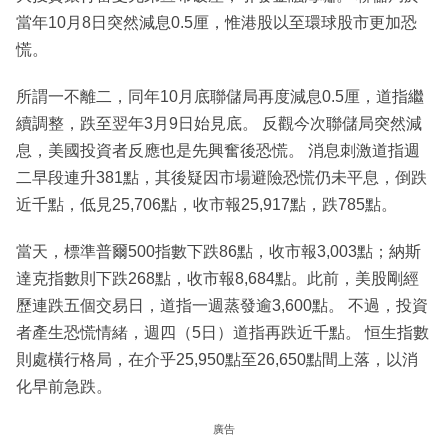
當年10月8日突然減息0.5厘，惟港股以至環球股市更加恐
慌。
所謂一不離二，同年10月底聯儲局再度減息0.5厘，道指繼
續調整，跌至翌年3月9日始見底。 反觀今次聯儲局突然減
息，美國投資者反應也是先興奮後恐慌。 消息刺激道指週
二早段連升381點，其後疑因市場避險恐慌仍未平息，倒跌
近千點，低見25,706點，收市報25,917點，跌785點。
當天，標準普爾500指數下跌86點，收市報3,003點；納斯
達克指數則下跌268點，收市報8,684點。此前，美股剛經
歷連跌五個交易日，道指一週蒸發逾3,600點。 不過，投資
者產生恐慌情緒，週四（5日）道指再跌近千點。 恒生指數
則處橫行格局，在介乎25,950點至26,650點間上落，以消
化早前急跌。
廣告