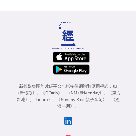
新傳媒集團的數碼平台包括多個網站和應用程式，如
《新假期》
、
《GOtrip》
、
《NM+新Monday》
、
《東方
新地》
、
《more》
、
《Sunday Kiss 親子童萌》
、
《經
濟一週》
。