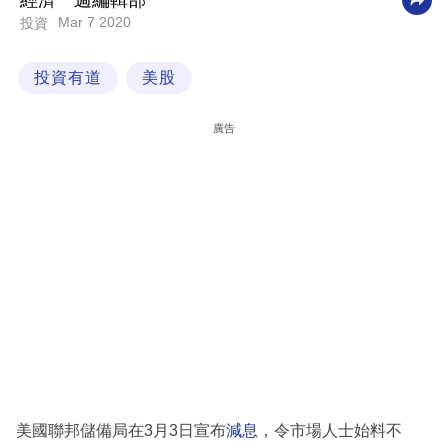
經濟一週編輯部
Mar 7 2020
投資
科
技
投資有道
美股
職
場
廣告
生
活
時
事
專
欄
訂
閱
專
美國聯邦儲備局在3月3日宣布
減息
，令市場人士始料不
區