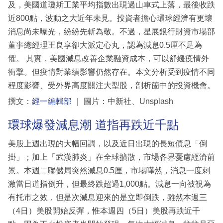
及，美國道瓊斯工業平均指數出現過山車式上落，最後收跌
近800點，波動之大近年未見。投資者擔心環球經濟有更壞
消息尚未曝光，紛紛先斬為敬。不過，星展銀行財資市場部
董事總經理王良享卻大派定心丸，認為減息0.5厘不足為
懼。 其實，美國減息改善企業融資成本，可以舒緩疫情外
衝擊。但疫情對業績影響仍然存在。本文分析受到疫情不同
程度影響、受外界高度關注大型股，剖析箇中的投資機會。
撰文：
經一編輯部
｜ 圖片：中新社、Unsplash
環球爆發減息潮 道指再跌近千點
美股上週出現的大幅回調，以及近日出現的長短債息「倒
掛」；加上「武漢肺炎」在全球擴散，市場各界憂慮經濟前
景。本週二聯儲局突然減息0.5厘，市場嘩然，消息一度刺
激當日道指倒升，但最終跌超過1,000點。減息一向被視為
有托市之效，但是次減息迎來的是立即倒跌，雖然本週三
（4日）美股開始反彈，惟本週四（5日）美股再跌近千