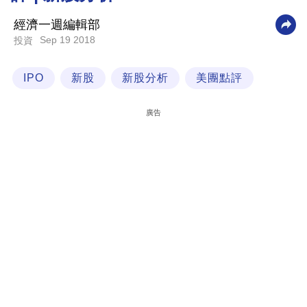
科
經濟一週編輯部
技
Sep 19 2018
投資
職
IPO
新股
新股分析
美團點評
場
生
廣告
活
時
事
專
欄
訂
閱
專
區