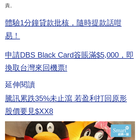
責。
體驗1分鐘貸款批核，隨時提款話咁
易！
申請DBS Black Card簽賬滿$5,000，即
換取台灣來回機票!
延伸閱讀
騰訊累跌35%未止瀉 若盈利打回原形
股價要見$XX8