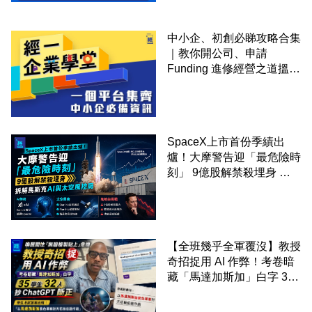
中小企、初創必睇攻略合集
｜教你開公司、申請
Funding 進修經營之道搵大
錢！
SpaceX上市首份季績出
爐！大摩警告迎「最危險時
刻」 9億股解禁殺埋身 拆
解馬斯克AI與太空風控局
【全班幾乎全軍覆沒】教授
奇招捉用 AI 作弊！考卷暗
藏「馬達加斯加」白字 35
學生 32 人抄 ChatGPT 斷
正