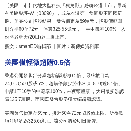
【美團上市】內地大型科技「獨角獸」紛紛來港上市，最新
有美團點評-W（03690），成為本港第二隻同股不同權新
股。美團公布招股結果，發售價定為69港元，招股價範圍
則介乎60至72元；淨籌325.55億元，一手中籤率100%。股
份將於明天(20日)於主板上市。
撰文：smartED編輯部 ｜圖片：新傳媒資料庫
美團僅輕微超購0.5倍
香港公開發售部分獲超額認購約0.5倍，最終數目為
24,013,500股或5%，超購倍數少於小米(01810)近8.5倍。
申請1至10手的中籤率100%，未獲頭錘票 ，大飛最多涉認
購125.7萬股。而國際發售股份獲大幅超額認購。
美團發售價定為69元，接近60至72元招股價上限。所得款
項淨額約為325.6億元。該公司將於明日掛牌。