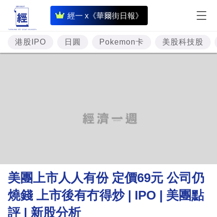
即
經一 x《華爾街日報》
時
財
港股IPO
日圓
Pokemon卡
美股科技股
經
專
題
投
資
樓
市
理
美團上市人人有份 定價69元 公司仍
財
燒錢 上市後有冇得炒 | IPO | 美團點
商
評 | 新股分析
業