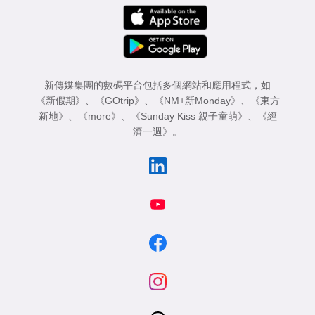
新傳媒集團的數碼平台包括多個網站和應用程式，如
《新假期》
、
《GOtrip》
、
《NM+新Monday》
、
《東方
新地》
、
《more》
、
《Sunday Kiss 親子童萌》
、
《經
濟一週》
。