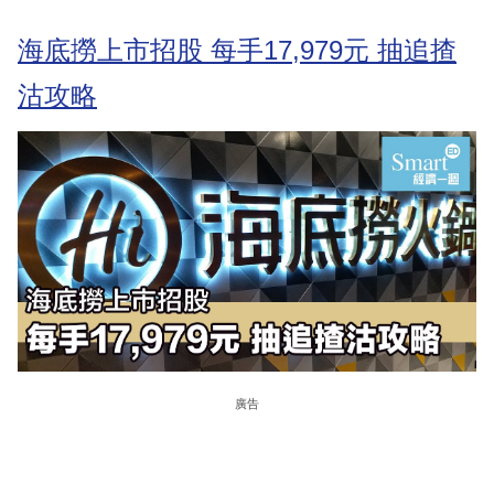
海底撈上市招股 每手17,979元 抽追揸
沽攻略
廣告