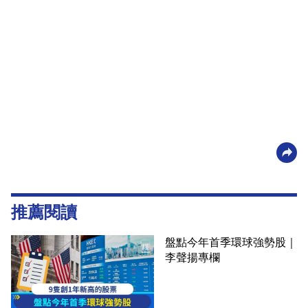
推薦閱讀
盤點今年首季環球強勢股｜
李聲揚專欄