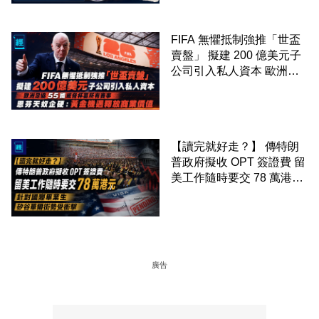
FIFA 無懼抵制強推「世盃
賣盤」 擬建 200 億美元子
公司引入私人資本 歐洲足
協 55 國威脅杯葛所有賽事
恩芬天奴企硬：黃金機遇釋
放商業價值
【讀完就好走？】 傳特朗
普政府擬收 OPT 簽證費 留
美工作隨時要交 78 萬港元
針對國際畢業生 矽谷華爾
街勢受衝擊
廣告