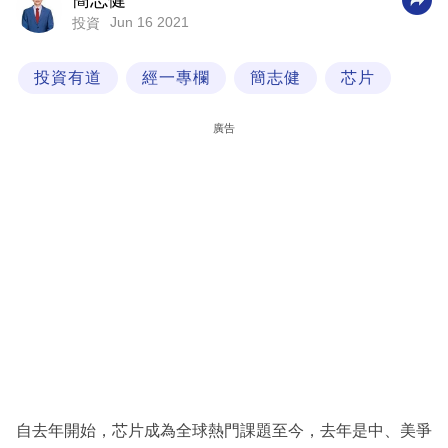
簡志健
Jun 16 2021
投資
科
技
投資有道
經一專欄
簡志健
芯片
職
場
廣告
生
活
時
事
專
欄
訂
閱
專
自去年開始，芯片成為全球熱門課題至今，去年是中、美爭
區