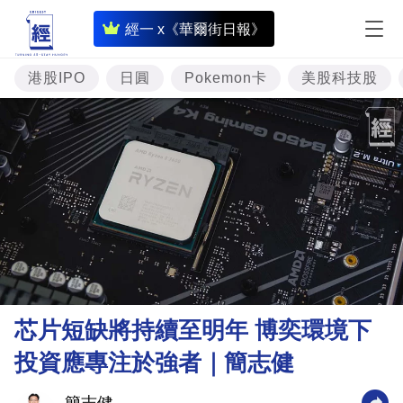
即
經一 x《華爾街日報》
時
財
港股IPO
日圓
Pokemon卡
美股科技股
經
專
題
投
資
樓
市
理
芯片短缺將持續至明年 博奕環境下
財
投資應專注於強者｜簡志健
商
業