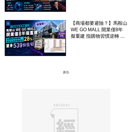
【商場都要避險？】馬鞍山
WE GO MALL 開業僅8年
擬重建 指購物習慣逆轉 餐
飲出租率暴跌至 28% 變身
539伙住宅
廣告