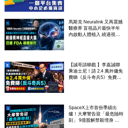
馬斯克 Neuralink 又再震撼
醫療界 盲視晶片最快半年
內啟動人體植入 繞過視神
經直連大腦 已獲 FDA 綠燈
放行
【誠哥請睇戲 】李嘉誠聯
乘迪士尼！請 2.4 萬外傭免
費睇《反斗奇兵5》免費包
爆谷飲品 送埋獨家紀念品
SpaceX上市首份季績出
爐！大摩警告迎「最危險時
刻」 9億股解禁殺埋身 拆
解馬斯克AI與太空風控局