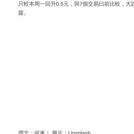
只較本周一回升0.5元，與7個交易曰前比較，大
籮。
撰文：何車｜ 圖片：Unsplash