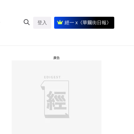
登入
經一 x《華爾街日報》
廣告