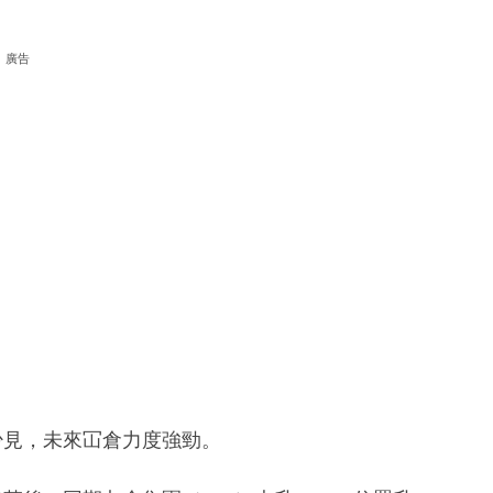
廣告
少見，未來冚倉力度強勁。