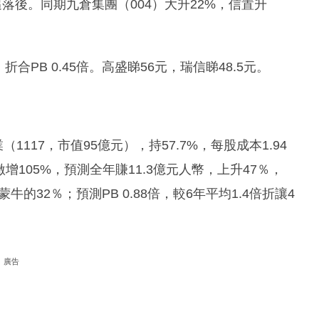
落後。同期九倉集團（004）大升22%，信置升
折合PB 0.45倍。高盛睇56元，瑞信睇48.5元。
1117，市值95億元），持57.7%，每股成本1.94
增105%，預測全年賺11.3億元人幣，上升47％，
蒙牛的32％；預測PB 0.88倍，較6年平均1.4倍折讓4
廣告