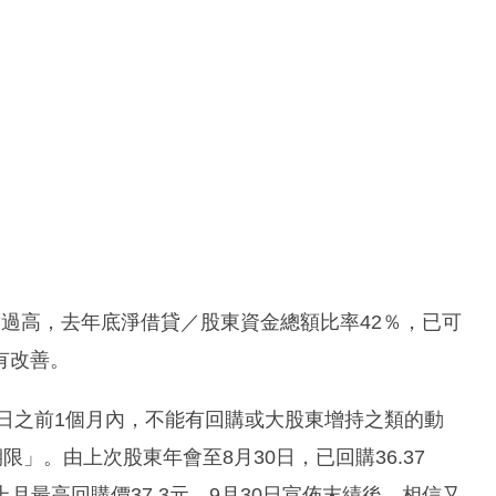
過高，去年底淨借貸／股東資金總額比率42％，已可
有改善。
此日之前1個月內，不能有回購或大股東增持之類的動
」。由上次股東年會至8月30日，已回購36.37
上月最高回購價37.3元。9月30日宣佈末績後，相信又