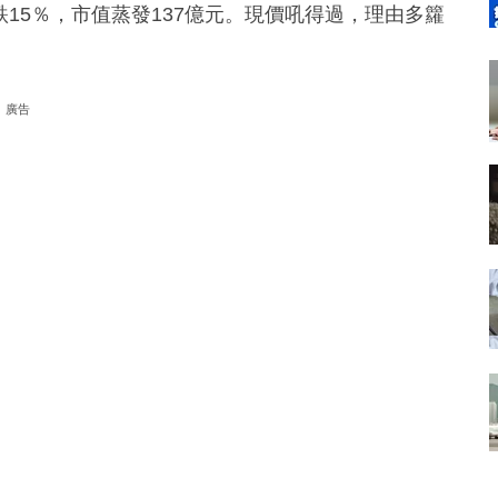
跌15％，市值蒸發137億元。現價吼得過，理由多籮
廣告