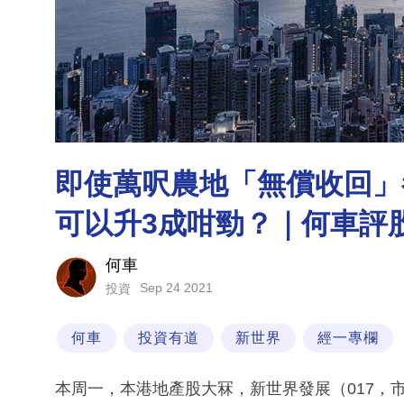
即使萬呎農地「無償收回」
可以升3成咁勁？｜何車評
何車
Sep 24 2021
投資
何車
投資有道
新世界
經一專欄
本周一，本港地產股大冧，新世界發展（017，市值7