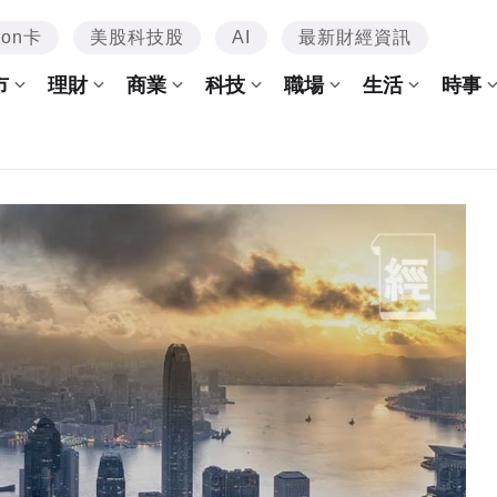
mon卡
美股科技股
AI
最新財經資訊
市
理財
商業
科技
職場
生活
時事