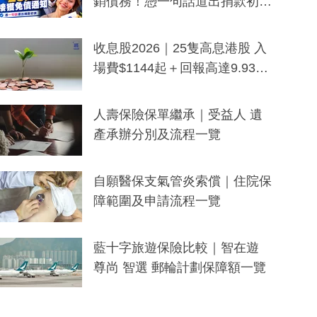
銷債務！憑一句話道出捐款初
衷：加州26萬人接獲免債通知、
一度被誤當詐騙手段
收息股2026｜25隻高息港股 入
場費$1144起＋回報高達9.93
厘！持續更新
人壽保險保單繼承｜受益人 遺
產承辦分別及流程一覽
自願醫保支氣管炎索償｜住院保
障範圍及申請流程一覽
藍十字旅遊保險比較｜智在遊
尊尚 智選 郵輪計劃保障額一覽