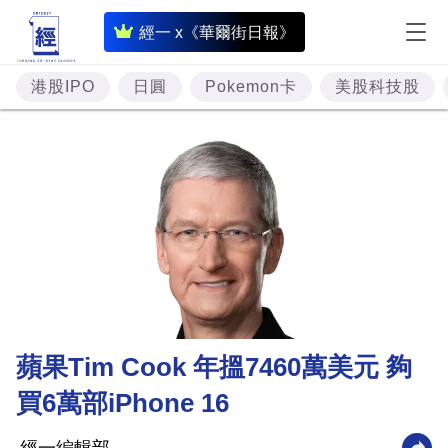
即
經一 x《華爾街日報》
時
財
港股IPO
日圓
Pokemon卡
美股科技股
經
專
題
投
資
樓
市
理
蘋果Tim Cook 年搵7460萬美元 夠
財
買6萬部iPhone 16
商
業