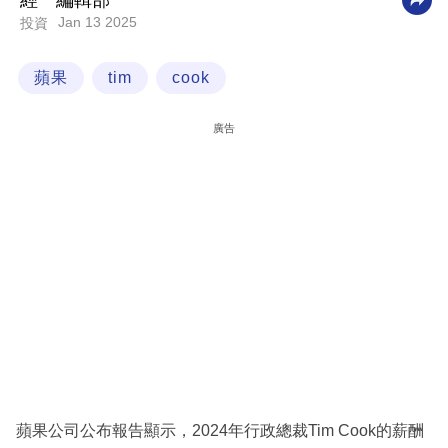
經一編輯部
Jan 13 2025
投資
科
技
蘋果
tim
cook
職
場
廣告
生
活
時
事
專
欄
訂
閱
專
蘋果公司公布報告顯示，2024年行政總裁Tim Cook的薪酬
區