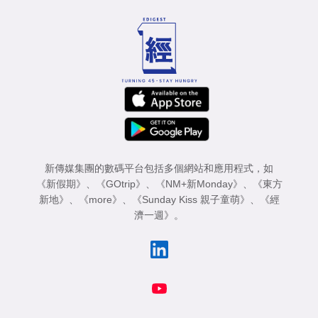
新傳媒集團的數碼平台包括多個網站和應用程式，如
《新假期》
、
《GOtrip》
、
《NM+新Monday》
、
《東方
新地》
、
《more》
、
《Sunday Kiss 親子童萌》
、
《經
濟一週》
。