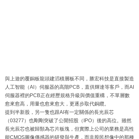
與上遊的覆銅板龍頭建滔積層板不同，勝宏科技是直接製造
人工智能（AI）伺服器的高階PCB，直供輝達等客戶，而AI
伺服器裡的PCB正在經歷規格升級與價值重構，不單層數
愈來愈高，用量也愈來愈大，更逐步取代銅纜。
提到半新股，另一隻也跟AI有一定關係的長光辰芯
（03277）也剛剛突破了公開招股（IPO）後的高位。雖然
長光辰芯也被歸類為芯片板塊，但實際上公司的業務是高性
能CMOS圖像傳感器的研發與生產，而非股民想像中的那種