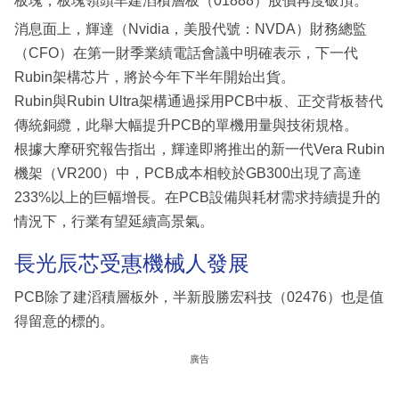
板塊，板塊領頭羊建滔積層板（01888）股價再度破頂。
消息面上，輝達（Nvidia，美股代號：NVDA）財務總監
（CFO）在第一財季業績電話會議中明確表示，下一代
Rubin架構芯片，將於今年下半年開始出貨。
Rubin與Rubin Ultra架構通過採用PCB中板、正交背板替代
傳統銅纜，此舉大幅提升PCB的單機用量與技術規格。
根據大摩研究報告指出，輝達即將推出的新一代Vera Rubin
機架（VR200）中，PCB成本相較於GB300出現了高達
233%以上的巨幅增長。在PCB設備與耗材需求持續提升的
情況下，行業有望延續高景氣。
長光辰芯受惠機械人發展
PCB除了建滔積層板外，半新股勝宏科技（02476）也是值
得留意的標的。
廣告