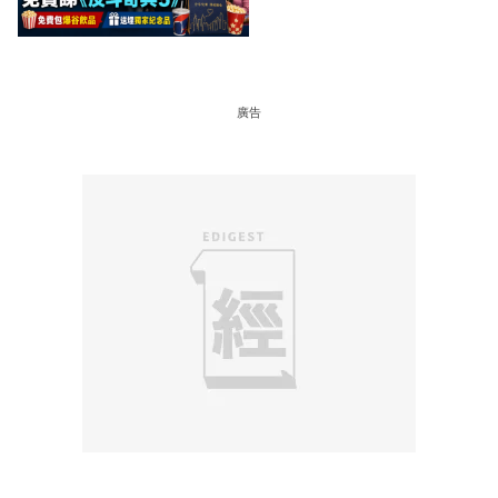
爆谷飲品 送埋獨家紀念品
廣告