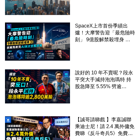
SpaceX上市首份季績出
爐！大摩警告迎「最危險時
刻」 9億股解禁殺埋身 拆
解馬斯克AI與太空風控局
說好的 10 年不賣呢？段永
平突大手減持泡泡瑪特 持
股急降至 5.55% 劈逾
2,800 萬股 4月才入局 上月
剛向網民派定心丸
【誠哥請睇戲 】李嘉誠聯
乘迪士尼！請 2.4 萬外傭免
費睇《反斗奇兵5》免費包