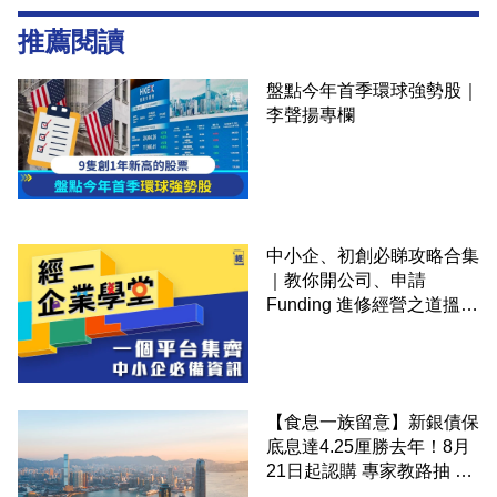
推薦閱讀
盤點今年首季環球強勢股｜
李聲揚專欄
中小企、初創必睇攻略合集
｜教你開公司、申請
Funding 進修經營之道搵大
錢！
【食息一族留意】新銀債保
底息達4.25厘勝去年！8月
21日起認購 專家教路抽 20
至 30 手 鎖定三年高息