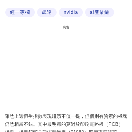
科
經一專欄
輝達
nvidia
ai產業鏈
技
職
廣告
場
生
活
時
事
專
欄
訂
閱
雖然上週恒生指數表現繼續不值一提，但個別有質素的板塊
專
仍然相當不錯。其中最明顯的莫過於印刷電路板（PCB）
區