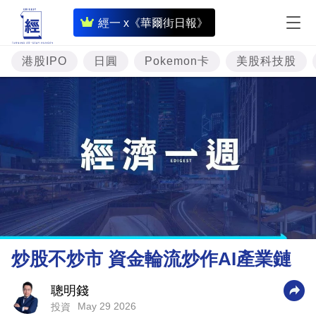
即
經一 x《華爾街日報》
時
財
港股IPO
日圓
Pokemon卡
美股科技股
經
專
題
投
資
樓
市
理
炒股不炒市 資金輪流炒作AI產業鏈
財
商
聰明錢
May 29 2026
投資
業