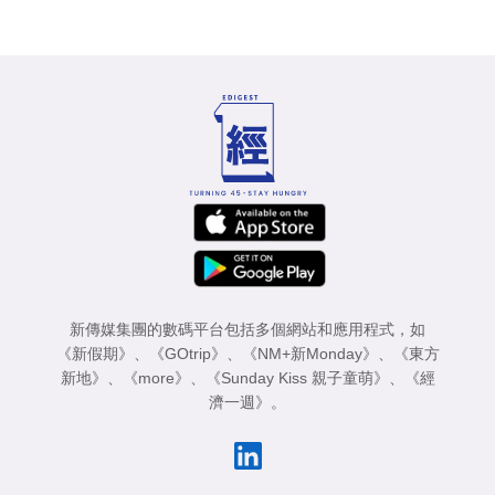
新傳媒集團的數碼平台包括多個網站和應用程式，如
《新假期》
、
《GOtrip》
、
《NM+新Monday》
、
《東方
新地》
、
《more》
、
《Sunday Kiss 親子童萌》
、
《經
濟一週》
。