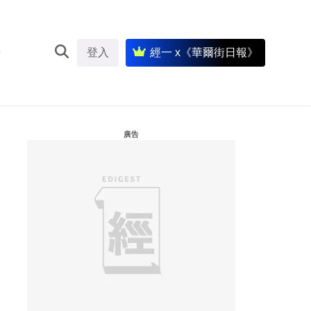
登入
經一 x《華爾街日報》
廣告