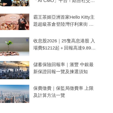
「AI CMO」平台！結合社交聆
聽與廣東話大模型 助中小企數
分鐘生成「貼地」宣傳短片
霸王茶姬亞洲首家Hello Kitty主
題超級茶倉登陸灣仔利東街 推
出首創「伯爵紅茶色」Hello Kitt
y及香港限定特調系列
收息股2026｜25隻高息港股 入
場費$1212起＋回報高達9.89
厘！持續更新
儲蓄保險回報率｜滙豐 中銀最
新保證回報一覽及揀選須知
保費徵費｜保監局徵費率 上限
及計算方法一覽