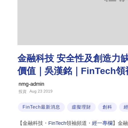
金融科技 安全性及創造力
價值｜吳漢銘｜FinTech
nmg-admin
Aug 23 2019
投資
FinTech最新消息
虛擬理財
創科
【金融科技・
FinTech
領袖頻道・
經一專欄
】金融