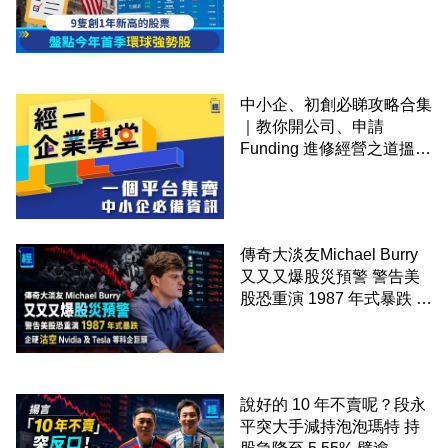
中小企、初創必睇攻略合集
｜教你開公司、申請
Funding 進修經營之道搵大
錢！
傳奇大淡友Michael Burry
又又又爆股災預警 警告美
股恐重演 1987 年式暴跌 企
硬沽空 Nvidia 及 Tesla 等
科企巨頭
說好的 10 年不賣呢？段永
平突大手減持泡泡瑪特 持