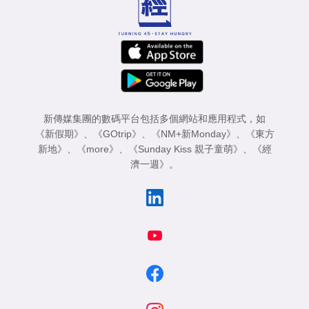
新傳媒集團的數碼平台包括多個網站和應用程式，如
《新假期》
、
《GOtrip》
、
《NM+新Monday》
、
《東方
新地》
、
《more》
、
《Sunday Kiss 親子童萌》
、
《經
濟一週》
。