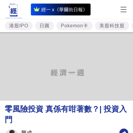
即
經一 x《華爾街日報》
時
財
港股IPO
日圓
Pokemon卡
美股科技股
經
專
題
投
資
樓
市
理
零風險投資 真係有咁著數？| 投資入
財
門
商
業