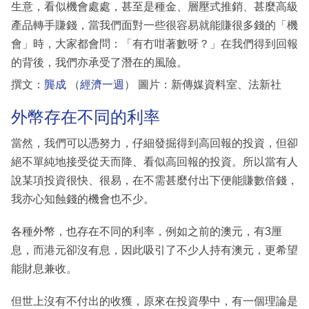
生意，看似機會處處，甚至是種金、層壓式推銷、甚麼高級
產品轉手賺錢，當我們面對一些很容易就能賺很多錢的「機
會」時，大家都會問：「有冇咁著數呀？」在我們得到回報
的背後，我們亦承受了潛在的風險。
撰文：
龔成
（
經濟一週
） 圖片：新傳媒資料室、法新社
外幣存在不同的利率
當然，我們可以憑努力，仔細發掘得到高回報的投資，但卻
絕不單純地接受從天而降、看似高回報的投資。所以當有人
說某項投資很快、很易，在不需甚麼付出下便能賺數倍錢，
我亦心知蝕錢的機會也不少。
各種外幣，也存在不同的利率，例如之前的澳元，有3厘
息，而港元卻沒有息，因此吸引了不少人持有澳元，更希望
能財息兼收。
但世上沒有不付出的收獲，原來在投資學中，有一個理論是