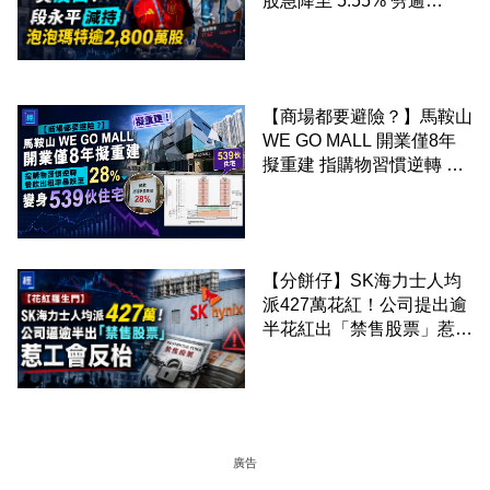
股急降至 5.55% 劈逾
2,800 萬股 4月才入局 上月
剛向網民派定心丸
【商場都要避險？】馬鞍山
WE GO MALL 開業僅8年
擬重建 指購物習慣逆轉 餐
飲出租率暴跌至 28% 變身
539伙住宅
【分餅仔】SK海力士人均
派427萬花紅！公司提出逾
半花紅出「禁售股票」惹工
會反枱
廣告