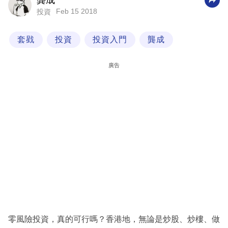
龔成
Feb 15 2018
投資
科
技
套戥
投資
投資入門
龔成
職
場
廣告
生
活
時
事
專
欄
訂
閱
專
零風險投資，真的可行嗎？香港地，無論是炒股、炒樓、做
區