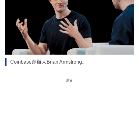
Coinbase創辦人Brian Armstrong。
廣告