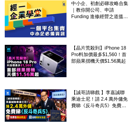
中小企、初創必睇攻略合集
｜教你開公司、申請
Funding 進修經營之道搵大
錢！
【晶片荒殺到】iPhone 18
Pro料加價最多$1,560！首
部蘋果摺機天價$1.56萬起
【誠哥請睇戲 】李嘉誠聯
乘迪士尼！請 2.4 萬外傭免
費睇《反斗奇兵5》免費包
爆谷飲品 送埋獨家紀念品