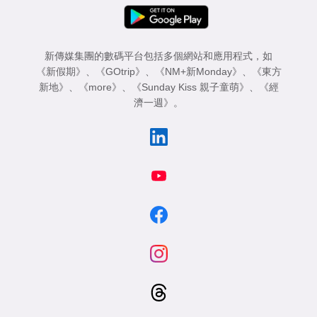
新傳媒集團的數碼平台包括多個網站和應用程式，如
《新假期》
、
《GOtrip》
、
《NM+新Monday》
、
《東方
新地》
、
《more》
、
《Sunday Kiss 親子童萌》
、
《經
濟一週》
。