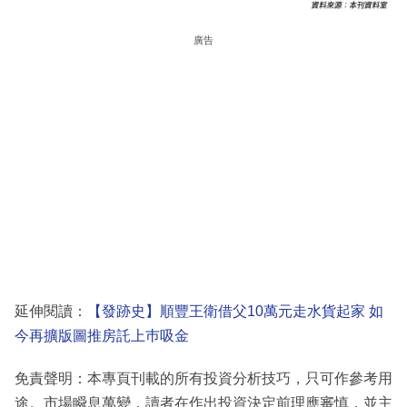
廣告
延伸閱讀：
【發跡史】順豐王衛借父10萬元走水貨起家 如
今再擴版圖推房託上巿吸金
免責聲明：本專頁刊載的所有投資分析技巧，只可作參考用
途。市場瞬息萬變，讀者在作出投資決定前理應審慎，並主