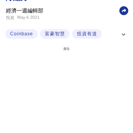
科
經濟一週編輯部
技
May 6 2021
投資
職
Coinbase
富豪智慧
投資有道
場
虛擬貨幣
生
廣告
活
時
事
專
欄
訂
閱
專
區