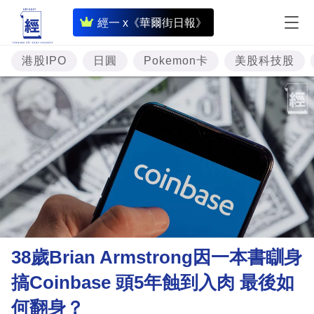
即
經一 x《華爾街日報》
時
財
港股IPO
日圓
Pokemon卡
美股科技股
經
專
題
投
資
樓
市
理
38歲Brian Armstrong因一本書瞓身
財
搞Coinbase 頭5年蝕到入肉 最後如
商
何翻身？
業