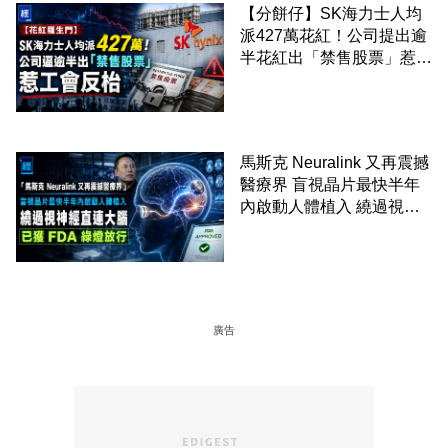
【分餅仔】SK海力士人均
派427萬花紅！公司提出逾
半花紅出「禁售股票」惹工
會反枱
馬斯克 Neuralink 又再震撼
醫療界 盲視晶片最快半年
內啟動人體植入 繞過視神
經直連大腦 已獲 FDA 綠燈
放行
廣告