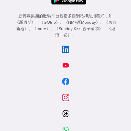
新傳媒集團的數碼平台包括多個網站和應用程式，如
《新假期》
、
《GOtrip》
、
《NM+新Monday》
、
《東方
新地》
、
《more》
、
《Sunday Kiss 親子童萌》
、
《經
濟一週》
。