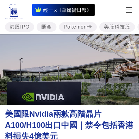
即
經一 x《華爾街日報》
時
財
港股IPO
匯金
Pokemon卡
美股科技股
經
專
題
投
資
樓
市
理
美國限Nvidia兩款高階晶片
財
A100/H100出口中國｜禁令包括香港
商
料損失4億美元
業