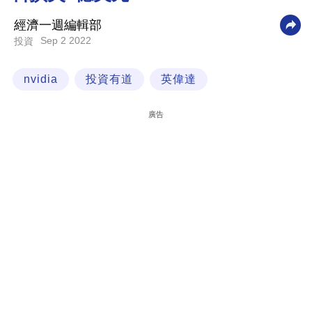
科
經濟一週編輯部
技
Sep 2 2022
投資
職
nvidia
投資有道
英偉達
場
生
廣告
活
時
事
專
欄
訂
閱
專
區