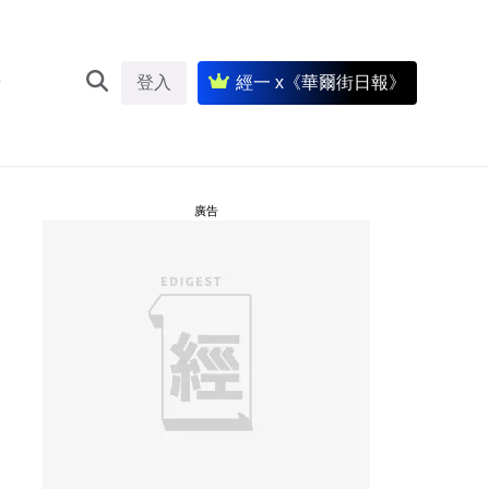
登入
經一 x《華爾街日報》
廣告