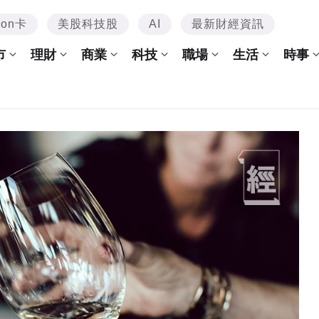
mon卡
美股科技股
AI
最新財經資訊
市
理財
商業
科技
職場
生活
時事