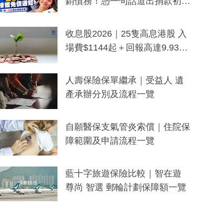
銷債務！憑一句話道出捐款初
衷：加州26萬人接獲免債通知、
一度被誤當詐騙手段
收息股2026｜25隻高息港股 入
場費$1144起＋回報高達9.93
厘！持續更新
人壽保險保單繼承｜受益人 遺
產承辦分別及流程一覽
自願醫保支氣管炎索償｜住院保
障範圍及申請流程一覽
藍十字旅遊保險比較｜智在遊
尊尚 智選 郵輪計劃保障額一覽