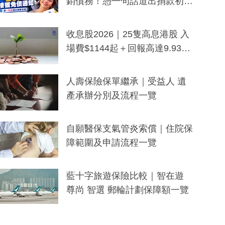
銷債務！憑一句話道出捐款初
衷：加州26萬人接獲免債通知、
一度被誤當詐騙手段
收息股2026｜25隻高息港股 入
場費$1144起＋回報高達9.93
厘！持續更新
人壽保險保單繼承｜受益人 遺
產承辦分別及流程一覽
自願醫保支氣管炎索償｜住院保
障範圍及申請流程一覽
藍十字旅遊保險比較｜智在遊
尊尚 智選 郵輪計劃保障額一覽