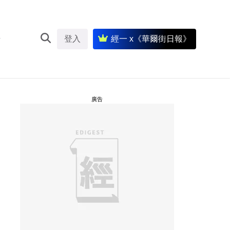
登入
經一 x《華爾街日報》
廣告