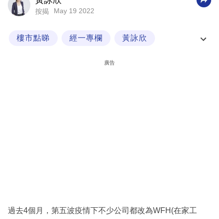
黃詠欣
May 19 2022
按揭
科
技
樓市點睇
經一專欄
黃詠欣
職
利嘉閣按揭
場
廣告
生
活
時
事
專
欄
訂
閱
專
過去4個月，第五波疫情下不少公司都改為WFH(在家工
區