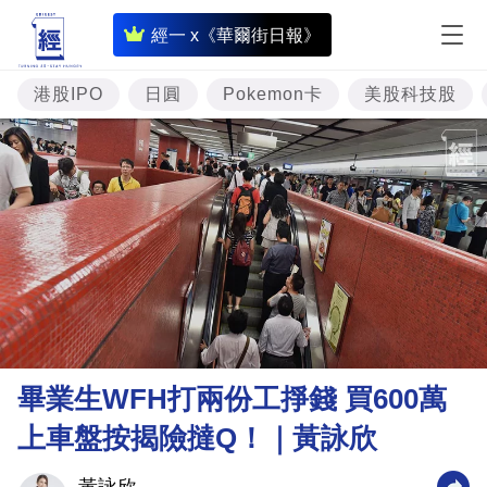
即
經一 x《華爾街日報》
時
財
港股IPO
日圓
Pokemon卡
美股科技股
經
專
題
投
資
樓
市
理
畢業生WFH打兩份工掙錢 買600萬
財
上車盤按揭險撻Q！｜黃詠欣
商
業