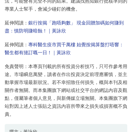
法，可能會有完全不同的結果。建議找熟知銀行批核準則的
專業人士幫手，會減少碰釘的機會。
延伸閱讀：
銀行按揭「跑唔夠數」 現金回贈加碼如何賺到
盡：慎防明賺暗蝕！｜黃詠欣
延伸閱讀：
專科醫生疫市買千萬樓 始覺按揭算盤打唔響：
醫生都有撻訂嘅一日！｜黃詠欣
免責聲明：本專頁刊載的所有投資分析技巧，只可作參考用
途。市場瞬息萬變，讀者在作出投資決定前理應審慎，並主
動掌握市場最新狀況。若不幸招致任何損失，概與本刊及相
關作者無關。而本集團旗下網站或社交平台的網誌內容及觀
點，僅屬筆者個人意見，與新傳媒立場無關。本集團旗下網
站對因上述人士張貼之資訊內容所帶來之損失或損害概不負
責。
撰文：黃詠欣