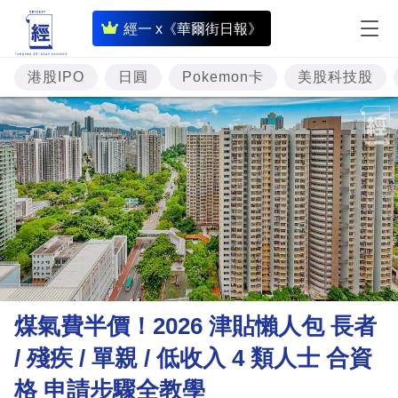
即
經一 x《華爾街日報》
時
財
港股IPO
日圓
Pokemon卡
美股科技股
經
專
題
投
資
樓
市
理
煤氣費半價！2026 津貼懶人包 長者
財
/ 殘疾 / 單親 / 低收入 4 類人士 合資
商
格 申請步驟全教學
業