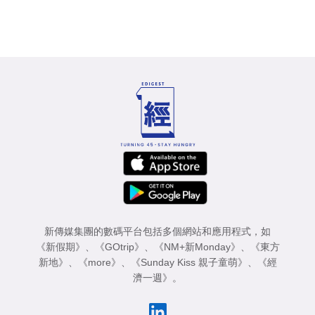
新傳媒集團的數碼平台包括多個網站和應用程式，如
《新假期》
、
《GOtrip》
、
《NM+新Monday》
、
《東方
新地》
、
《more》
、
《Sunday Kiss 親子童萌》
、
《經
濟一週》
。