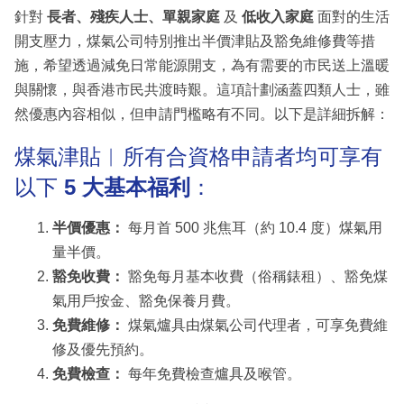
針對
長者、殘疾人士、單親家庭
及
低收入家庭
面對的生活
開支壓力，煤氣公司特別推出半價津貼及豁免維修費等措
施，希望透過減免日常能源開支，為有需要的市民送上溫暖
與關懷，與香港市民共渡時艱。這項計劃涵蓋四類人士，雖
然優惠內容相似，但申請門檻略有不同。以下是詳細拆解：
煤氣津貼︳所有合資格申請者均可享有
以下
5 大基本福利
：
半價優惠：
每月首 500 兆焦耳（約 10.4 度）煤氣用
量半價。
豁免收費：
豁免每月基本收費（俗稱錶租）、豁免煤
氣用戶按金、豁免保養月費。
免費維修：
煤氣爐具由煤氣公司代理者，可享免費維
修及優先預約。
免費檢查：
每年免費檢查爐具及喉管。