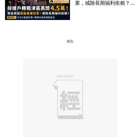
業，戒除長期福利依賴？鄧
家彪：今次計劃是好事，精
準扶貧助單親家庭
廣告