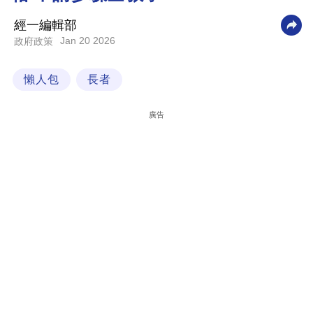
科
經一編輯部
技
Jan 20 2026
政府政策
職
懶人包
長者
場
生
廣告
活
時
事
專
欄
訂
閱
專
區