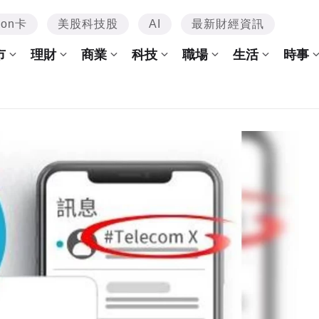
mon卡
美股科技股
AI
最新財經資訊
市
理財
商業
科技
職場
生活
時事