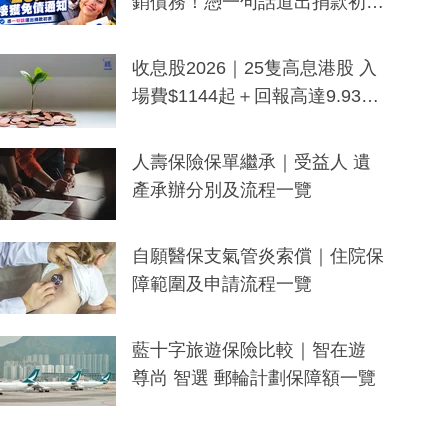
銷債務！憑一句話道出捐款初
衷：加州26萬人接獲免債通知、
一度被誤當詐騙手段
收息股2026｜25隻高息港股 入
場費$1144起＋回報高達9.93
厘！持續更新
人壽保險保單繼承｜受益人 遺
產承辦分別及流程一覽
自願醫保支氣管炎索償｜住院保
障範圍及申請流程一覽
藍十字旅遊保險比較｜智在遊
尊尚 智選 郵輪計劃保障額一覽