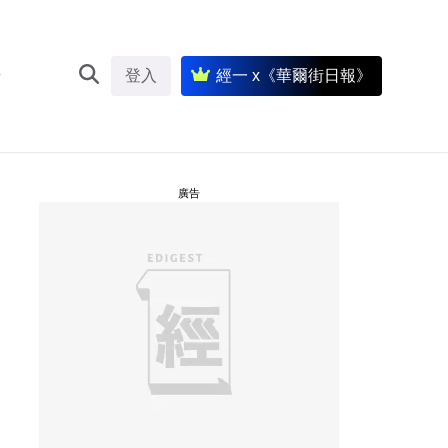
登入
經一 x《華爾街日報》
廣告