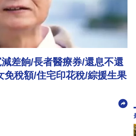
寬減差餉/長者醫療券/還息不還
女免稅額/住宅印花稅/綜援生果