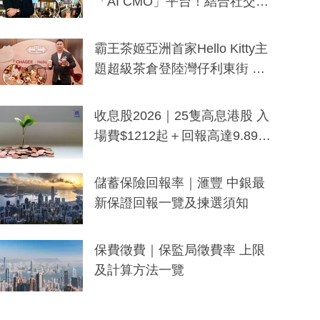
「AI CMO」平台！結合社交聆
聽與廣東話大模型 助中小企數
分鐘生成「貼地」宣傳短片
霸王茶姬亞洲首家Hello Kitty主
題超級茶倉登陸灣仔利東街 推
出首創「伯爵紅茶色」Hello Kitt
y及香港限定特調系列
收息股2026｜25隻高息港股 入
場費$1212起＋回報高達9.89
厘！持續更新
儲蓄保險回報率｜滙豐 中銀最
新保證回報一覽及揀選須知
保費徵費｜保監局徵費率 上限
及計算方法一覽