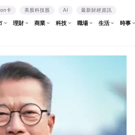
mon卡
美股科技股
AI
最新財經資訊
市
理財
商業
科技
職場
生活
時事