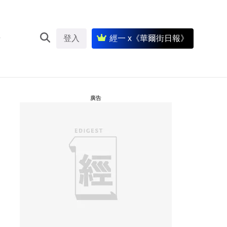
登入
經一 x《華爾街日報》
廣告