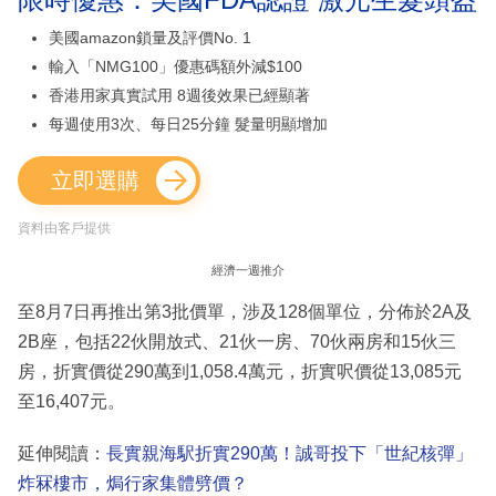
美國amazon鎖量及評價No. 1
輸入「NMG100」優惠碼額外減$100
香港用家真實試用 8週後效果已經顯著
每週使用3次、每日25分鐘 髮量明顯增加
立即選購
資料由客戶提供
經濟一週推介
至8月7日再推出第3批價單，涉及128個單位，分佈於2A及
2B座，包括22伙開放式、21伙一房、70伙兩房和15伙三
房，折實價從290萬到1,058.4萬元，折實呎價從13,085元
至16,407元。
延伸閱讀：
長實親海駅折實290萬！誠哥投下「世紀核彈」
炸冧樓市，焗行家集體劈價？