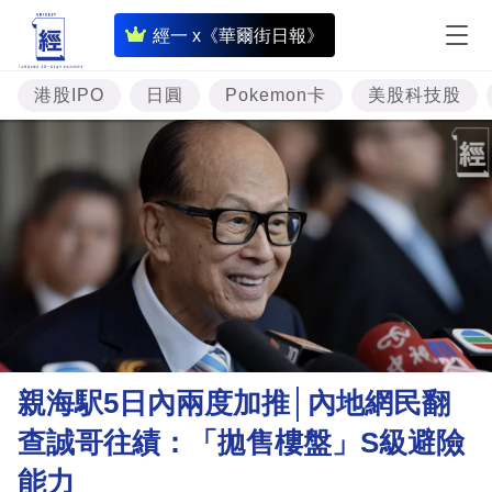
即
經一 x《華爾街日報》
時
財
港股IPO
日圓
Pokemon卡
美股科技股
經
專
題
投
資
樓
市
理
親海駅5日內兩度加推│內地網民翻
財
查誠哥往績：「拋售樓盤」S級避險
商
能力
業