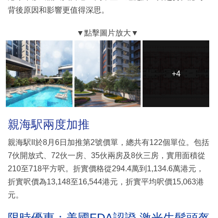
背後原因和影響更值得深思。
+4
+4
親海駅兩度加推
親海駅II於8月6日加推第2號價單，總共有122個單位。包括
7伙開放式、72伙一房、35伙兩房及8伙三房，實用面積從
210至718平方呎。折實價格從294.4萬到1,134.6萬港元，
折實呎價為13,148至16,544港元，折實平均呎價15,063港
元。
限時優惠：美國FDA認證 激光生髮頭盔