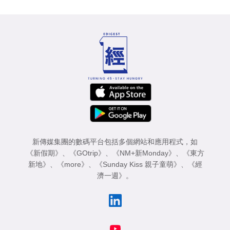
新傳媒集團的數碼平台包括多個網站和應用程式，如
《新假期》
、
《GOtrip》
、
《NM+新Monday》
、
《東方
新地》
、
《more》
、
《Sunday Kiss 親子童萌》
、
《經
濟一週》
。