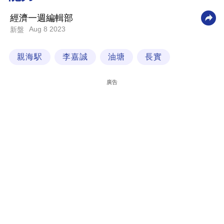
科
經濟一週編輯部
技
Aug 8 2023
新盤
職
親海駅
李嘉誠
油塘
長實
場
生
廣告
活
時
事
專
欄
訂
閱
專
區