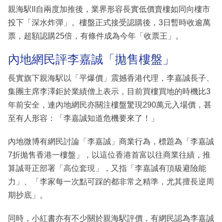
親海駅II自兩度加推後，業界形容長實低價賣樓如同向樓市
投下「深水炸彈」。樓盤正式接受認購後，3日暫時收逾萬
票，超額認購25倍，有條件成為今年「收票王」。
內地網民評李嘉誠「拋售樓盤」
長實旗下親海駅以「平爆價」震撼香港代理，李嘉誠長子、
集團主席李澤鉅於業績僧上表示，目前買樓買地的時機比3
年前安全，連內地網民亦關注樓盤驚現290萬元入場價，甚
至有人形容：「李嘉誠知道危機要來了！」
內地微博有網民討論「李嘉誠」商業行為，標題為「李嘉誠
7折拋售香港一樓盤」，以這位香港首富以往商業往績，推
算誠哥正部署「高位套現」，又指「李嘉誠有頂級避險能
力」、「李家每一次點可踩的都非常之精準，尤其擅長逆周
期抄底」。
同時，小紅書亦有不少關於親海駅評價，有網民認為李嘉誠