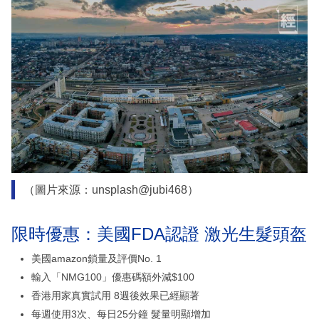
（圖片來源：unsplash@jubi468）
限時優惠：美國FDA認證 激光生髮頭盔
美國amazon鎖量及評價No. 1
輸入「NMG100」優惠碼額外減$100
香港用家真實試用 8週後效果已經顯著
每週使用3次、每日25分鐘 髮量明顯增加