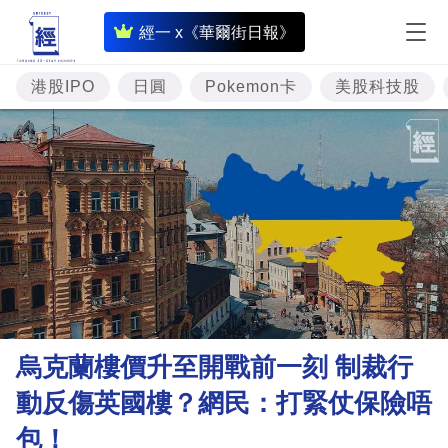
即
經一 x《華爾街日報》
時
財
港股IPO
日圓
Pokemon卡
美股科技股
經
專
題
投
資
樓
市
理
烏克蘭樓價升至開戰前一刻 制裁行
財
動反傷英國樓？網民：打緊仗保險唔
商
包！
業