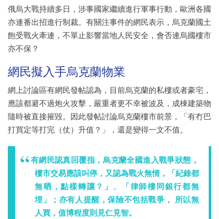
俄烏大戰持續多日，涉事國家繼續進行軍事行動，歐洲各國
亦連番出招進行制裁。有關注事件的網民表示，烏克蘭國土
飽受戰火牽連，不單止影響當地人民安全，會否連烏國樓市
亦不保？
網民擬入手烏克蘭物業
網上討論區有網民發帖認為，目前烏克蘭的私樓或者豪宅，
應該都避不過炮火攻擊，嚴重者更不幸被波及，成棟建築物
隨時被直接摧毀。因此發帖討論烏克蘭樓市前景，「有冇巴
打買定等打完（仗）升值？」，還是變得一文不值。
有網民認真回覆指，烏克蘭全國進入戰爭狀態，
樓市交易應該叫停，又認為戰火無情，「紀錄都
無晒，點樣轉讓？」、「律師樓同銀行都無
埋」；亦有人提醒，保險不包括戰爭， 所以無
人買，值博程度則見仁見智。