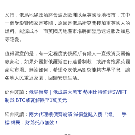
又指，俄烏地緣政治將會波及歐洲以至英國等地樓市，其中
一個受影響國家是英國，原因是俄烏衝突間接加重英國人的
燃料、能源成本，而英國房地產市場將面臨急速通脹及加息
等隱憂。
值得留意的是，有一定程度的俄羅斯有錢人一直投資英國倫
敦豪宅，如果外國對俄羅斯進行連番制裁，或許會拖累英國
豪宅市場。無論如何，希望今次俄烏衝突能夠盡早平息，讓
各地人民重返家園，回歸安穩生活。
延伸閱讀：
俄烏衝突｜俄成最大黑市 勢用比特幣避SWIFT
制裁 BTC或瓦解跌至1萬美元
延伸閱讀：
兩大代理樓價齊崩潰 減價盤亂入攪「灣」二手
樓 網民：財爺托市無效！