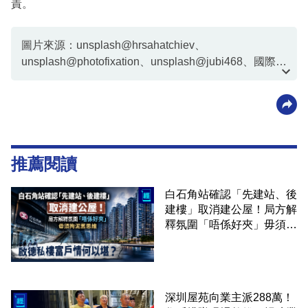
責。
圖片來源：unsplash@hrsahatchiev、
unsplash@photofixation、unsplash@jubi468、國際豪
宅網站LuxuryEstate截圖
推薦閱讀
白石角站確認「先建站、後
建樓」取消建公屋！局方解
釋氛圍「唔係好夾」毋須拘
泥舊思維 啟德私樓富戶情
何以堪？
深圳屋苑向業主派288萬！