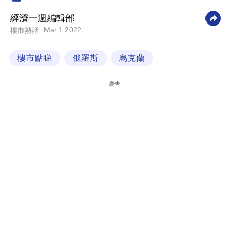
科
經濟一週編輯部
技
Mar 1 2022
樓市熱話
職
樓市點睇
俄羅斯
烏克蘭
場
生
廣告
活
時
事
專
欄
訂
閱
專
區