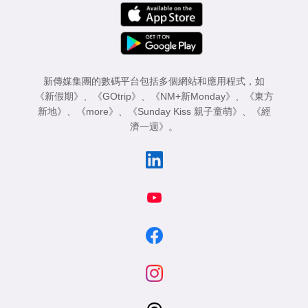
新傳媒集團的數碼平台包括多個網站和應用程式，如
《新假期》
、
《GOtrip》
、
《NM+新Monday》
、
《東方
新地》
、
《more》
、
《Sunday Kiss 親子童萌》
、
《經
濟一週》
。