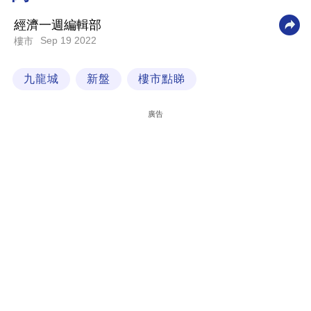
科
經濟一週編輯部
技
Sep 19 2022
樓市
職
九龍城
新盤
樓市點睇
場
生
廣告
活
時
事
專
欄
訂
閱
專
區