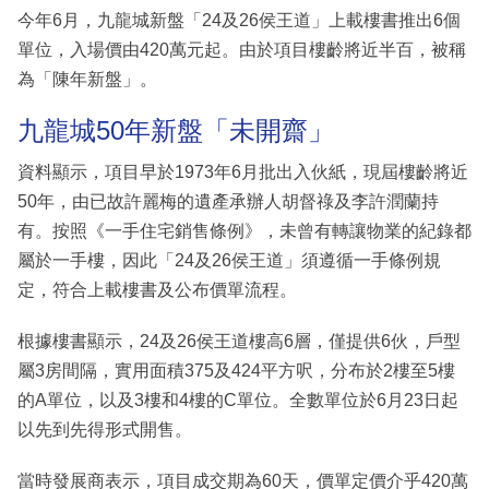
今年6月，九龍城新盤「24及26侯王道」上載樓書推出6個
單位，入場價由420萬元起。由於項目樓齡將近半百，被稱
為「陳年新盤」。
九龍城50年新盤「未開齋」
資料顯示，項目早於1973年6月批出入伙紙，現屆樓齡將近
50年，由已故許麗梅的遺產承辦人胡督祿及李許潤蘭持
有。按照《一手住宅銷售條例》，未曾有轉讓物業的紀錄都
屬於一手樓，因此「24及26侯王道」須遵循一手條例規
定，符合上載樓書及公布價單流程。
根據樓書顯示，24及26侯王道樓高6層，僅提供6伙，戶型
屬3房間隔，實用面積375及424平方呎，分布於2樓至5樓
的A單位，以及3樓和4樓的C單位。全數單位於6月23日起
以先到先得形式開售。
當時發展商表示，項目成交期為60天，價單定價介乎420萬