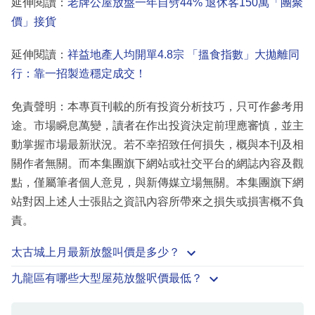
延伸閱讀：
老牌公屋放盤一年自劈44% 退休客150萬「團聚
價」接貨
延伸閱讀：
祥益地產人均開單4.8宗 「搵食指數」大拋離同
行：靠一招製造穩定成交！
免責聲明：本專頁刊載的所有投資分析技巧，只可作參考用
途。市場瞬息萬變，讀者在作出投資決定前理應審慎，並主
動掌握市場最新狀況。若不幸招致任何損失，概與本刊及相
關作者無關。而本集團旗下網站或社交平台的網誌內容及觀
點，僅屬筆者個人意見，與新傳媒立場無關。本集團旗下網
站對因上述人士張貼之資訊內容所帶來之損失或損害概不負
責。
太古城上月最新放盤叫價是多少？
九龍區有哪些大型屋苑放盤呎價最低？