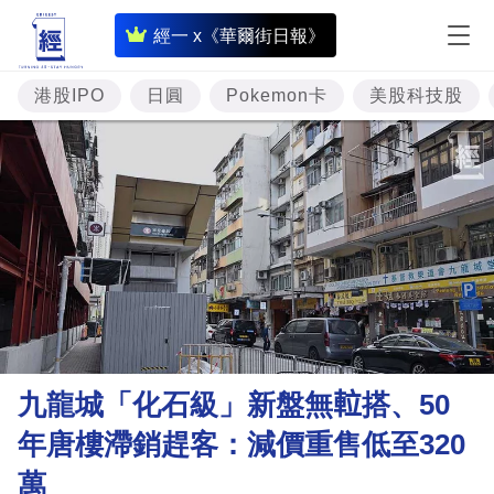
即
經一 x《華爾街日報》
時
財
港股IPO
日圓
Pokemon卡
美股科技股
經
專
題
投
資
樓
市
理
九龍城「化石級」新盤無𨋢搭、50
財
年唐樓滯銷趕客：減價重售低至320
商
萬
業