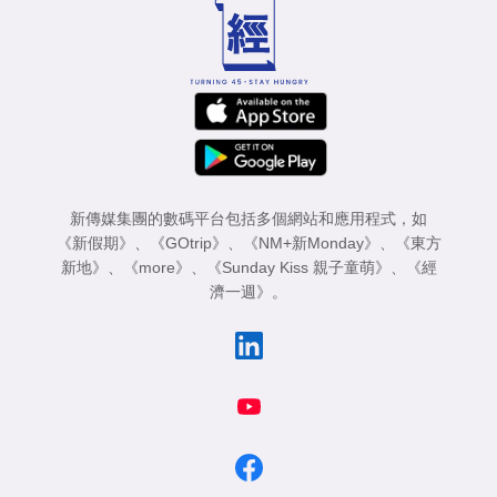
新傳媒集團的數碼平台包括多個網站和應用程式，如
《新假期》
、
《GOtrip》
、
《NM+新Monday》
、
《東方
新地》
、
《more》
、
《Sunday Kiss 親子童萌》
、
《經
濟一週》
。