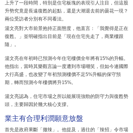
上升了一段時間，特別是住宅板塊的表現引人注目，但這股
升勢究竟是長遠復甦的起點，還是大潮退去前的曇花一現？
兩位受訪者分別有不同看法。
湯文亮對大市前景抱持正面態度，他直言：「我覺得是正在
復甦。」並明確指出目前是「現在住宅先走了，商業樓跟
隨」。
湯文亮在年初時已預測今年住宅樓價全年將有15%的升幅。
他指出，當時其樂觀言論一度遭到市場嘲笑，但如今連國際
大行高盛，也改變了年初預測樓價不足5%升幅的保守預
期，轉而預測今年樓價將升15%。
湯文亮認為，住宅市場之所以能展現強勁的防守力與復甦勢
頭，主要歸因於幾大核心支撐。
業主有合理利潤願意放盤
首先是政府果斷「撤辣」。他提及，過往的「辣招」令市場