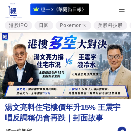
即
經一 x《華爾街日報》
時
財
港股IPO
日圓
Pokemon卡
美股科技股
經
專
題
投
資
樓
市
理
湯文亮料住宅樓價年升15% 王震宇
財
唱反調稱仍會再跌｜封面故事
商
業