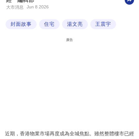
經一編輯部
Jun 8 2026
大市消息
科
技
封面故事
住宅
湯文亮
王震宇
職
場
廣告
生
活
時
事
專
欄
訂
閱
專
近期，香港物業市場再度成為全城焦點。雖然整體樓市已經
區