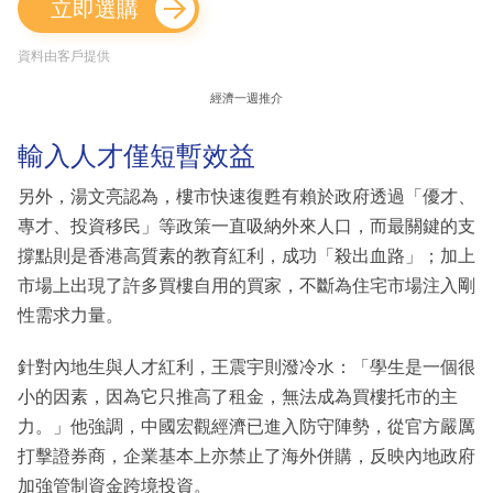
立即選購
資料由客戶提供
經濟一週推介
輸入人才僅短暫效益
另外，湯文亮認為，樓市快速復甦有賴於政府透過「優才、
專才、投資移民」等政策一直吸納外來人口，而最關鍵的支
撐點則是香港高質素的教育紅利，成功「殺出血路」；加上
市場上出現了許多買樓自用的買家，不斷為住宅市場注入剛
性需求力量。
針對內地生與人才紅利，王震宇則潑冷水：「學生是一個很
小的因素，因為它只推高了租金，無法成為買樓托市的主
力。」他強調，中國宏觀經濟已進入防守陣勢，從官方嚴厲
打擊證券商，企業基本上亦禁止了海外併購，反映內地政府
加強管制資金跨境投資。