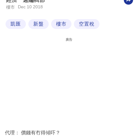
經濟一週編輯部
Dec 10 2018
樓市
科
技
凱匯
新盤
樓市
空置稅
職
場
廣告
生
活
時
事
專
欄
訂
閱
專
代理： 價錢有冇得傾吓？
區