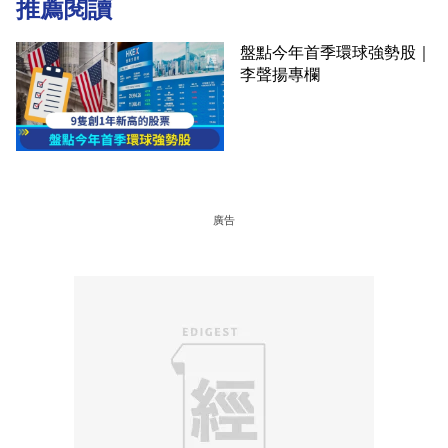
推薦閱讀
盤點今年首季環球強勢股｜
李聲揚專欄
廣告