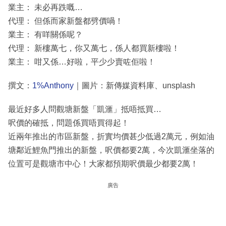
業主： 未必再跌嘅…
代理： 但係而家新盤都劈價喎！
業主： 有咩關係呢？
代理： 新樓萬七，你又萬七，係人都買新樓啦！
業主： 咁又係…好啦，平少少賣咗佢啦！
撰文：
1%Anthony
｜圖片：新傳媒資料庫、unsplash
最近好多人問觀塘新盤「凱滙」抵唔抵買…
呎價的確抵，問題係買唔買得起！
近兩年推出的市區新盤，折實均價甚少低過2萬元，例如油
塘鄰近鯉魚門推出的新盤，呎價都要2萬，今次凱滙坐落的
位置可是觀塘市中心！大家都預期呎價最少都要2萬！
廣告