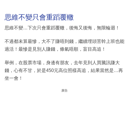
思維不變只會重蹈覆轍
思維不變…下次只會重蹈覆轍，後悔又後悔，無限輪迴！
不過都未算最慘，大不了賺唔到錢，繼續埋頭苦幹上班也能
過活！最慘是見別人賺錢，條氣唔順，盲目高追！
舉例，在股票市場，身邊有朋友，去年見到人買騰訊賺大
錢，心有不甘，於是450元高位照樣高追，結果當然是…再
坐一會！
廣告