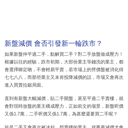
新盤減價 會否引發新一輪跌市？
如果新盤仲平過二手，點解買二手？對二手放盤做成壓力！
根據以往的經驗，跌市初期，大部份業主等錢洗的業主，都
會選擇睇定啲，不會輕易平賣，若市場上的劈價盤被消化得
七七八八，而那些業主又未肯投降減價的話，市場又會再次
進入買賣拉鋸局面。
直到有新盤大幅減價，貼二手開盤，甚至平過二手賣樓，就
會對現時放盤的業主構成壓力，正如前文的場景，新盤呎價
又係1.7萬，二手呎價又係1.7萬，為甚麼還要買二手呢？
於是二手又會再次被冰封，想賣樓的業主，就要再減價才會