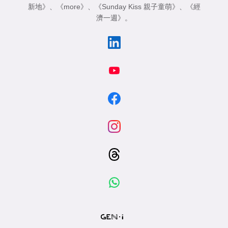
新地》
、
《more》
、
《Sunday Kiss 親子童萌》
、
《經
濟一週》
。