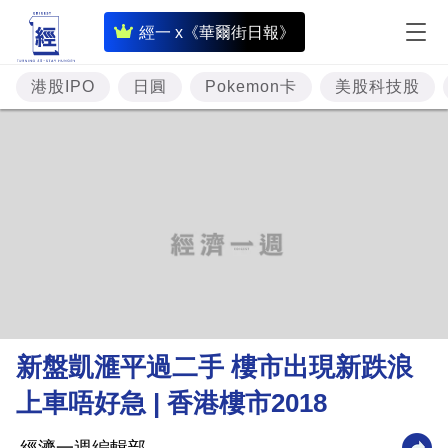
即
經一 x《華爾街日報》
時
財
港股IPO
日圓
Pokemon卡
美股科技股
經
專
題
投
資
樓
市
理
新盤凱滙平過二手 樓市出現新跌浪
財
上車唔好急 | 香港樓市2018
商
業