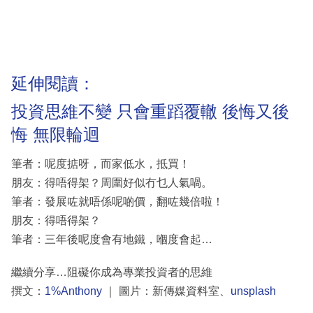
延伸閱讀：
投資思維不變 只會重蹈覆轍 後悔又後
悔 無限輪迴
筆者：呢度掂呀，而家低水，抵買！
朋友：得唔得架？周圍好似冇乜人氣喎。
筆者：發展咗就唔係呢啲價，翻咗幾倍啦！
朋友：得唔得架？
筆者：三年後呢度會有地鐵，嗰度會起…
繼續分享…阻礙你成為專業投資者的思維
撰文：
1%Anthony
｜ 圖片：新傳媒資料室、
unsplash