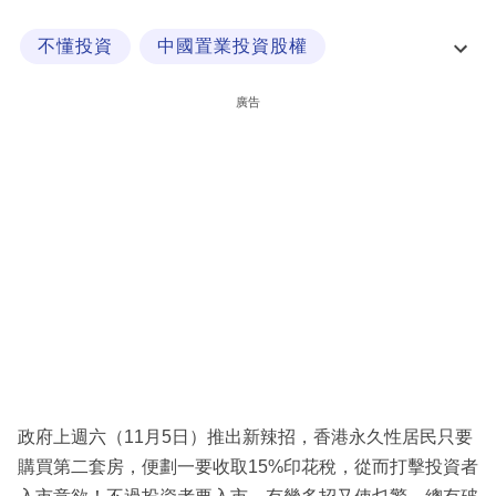
科
不懂投資
中國置業投資股權
技
信和置業
價值投資法
職
廣告
場
生
活
時
事
專
欄
訂
閱
政府上週六（11月5日）推出新辣招，香港永久性居民只要
專
購買第二套房，便劃一要收取15%印花稅，從而打擊投資者
區