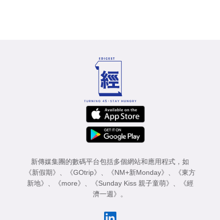
新傳媒集團的數碼平台包括多個網站和應用程式，如
《新假期》
、
《GOtrip》
、
《NM+新Monday》
、
《東方
新地》
、
《more》
、
《Sunday Kiss 親子童萌》
、
《經
濟一週》
。