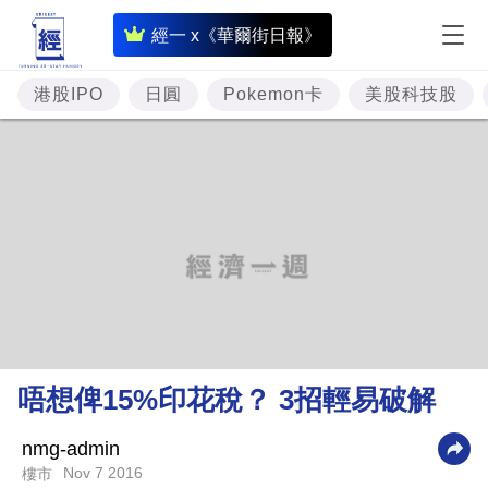
即
經一 x《華爾街日報》
時
財
港股IPO
日圓
Pokemon卡
美股科技股
經
專
題
投
資
樓
市
理
唔想俾15%印花稅？ 3招輕易破解
財
商
nmg-admin
Nov 7 2016
樓市
業